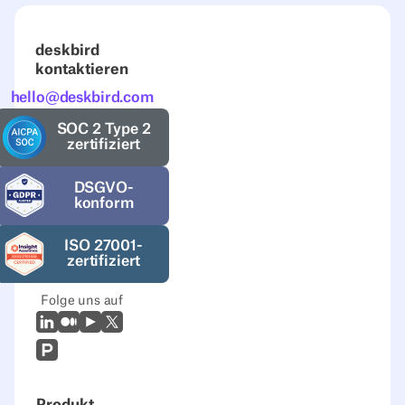
deskbird
kontaktieren
hello@deskbird.com
SOC 2 Type 2
zertifiziert
DSGVO-
konform
ISO 27001-
zertifiziert
Folge uns auf
LinkedIn
Mittel
Youtube
X (Twitter)
Prodcut Hunt