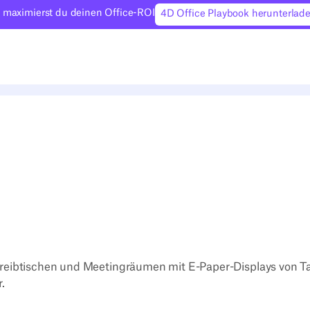
 maximierst du deinen Office-ROI
4D Office Playbook herunterlad
reibtischen und Meetingräumen mit E-Paper-Displays von T
.