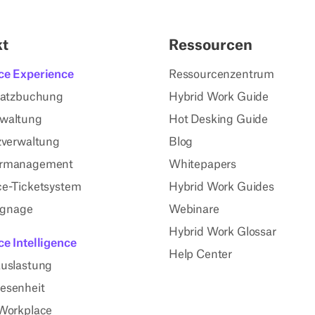
kt
Ressourcen
ce Experience
Ressourcenzentrum
latzbuchung
Hybrid Work Guide
waltung
Hot Desking Guide
zverwaltung
Blog
rmanagement
Whitepapers
e-Ticketsystem
Hybrid Work Guides
Signage
Webinare
Hybrid Work Glossar
e Intelligence
Help Center
uslastung
esenheit
Workplace