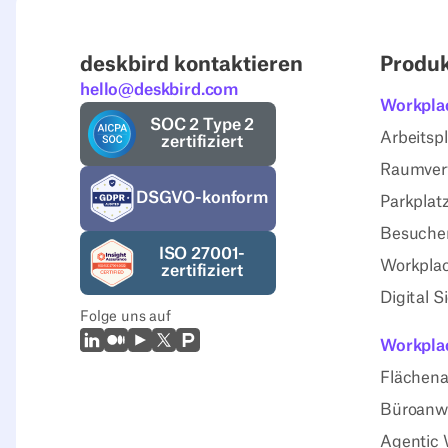
deskbird kontaktieren
Produ
hello@deskbird.com
Workpla
SOC 2 Type 2
Arbeitsp
zertifiziert
Raumver
DSGVO-konform
Parkplat
Besuche
ISO 27001-
Workplac
zertifiziert
Digital 
Folge uns auf
LinkedIn
Mittel
Youtube
X (Twitter)
Prodcut Hunt
Workplac
Flächena
Büroanw
Agentic 