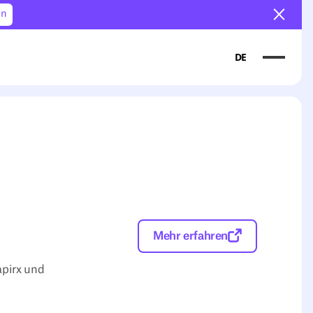
en
Ankün
DE
Mehr erfahren
apirx und