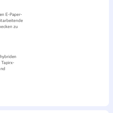
den E-Paper-
itarbeitende
checken zu
 hybriden
 Tapirx-
und