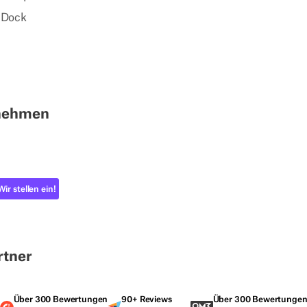
 Dock
nehmen
Wir stellen ein!
rtner
Über 300 Bewertungen
90+ Reviews
Über 300 Bewertunge
G2-Bewertungen
Capterra-Bewertungen
Sourcefor