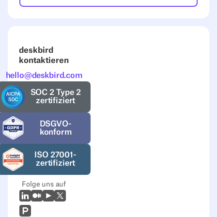
deskbird
kontaktieren
hello@deskbird.com
SOC 2 Type 2
zertifiziert
DSGVO-
konform
ISO 27001-
zertifiziert
Folge uns auf
LinkedIn
Mittel
Youtube
X (Twitter)
Prodcut Hunt