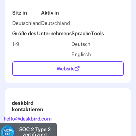
Sitz in
Aktiv in
Deutschland
Deutschland
Größe des Unternehmens
Sprache
Tools
1-9
Deutsch
Englisch
Website
deskbird
kontaktieren
hello@deskbird.com
SOC 2 Type 2
zertifiziert