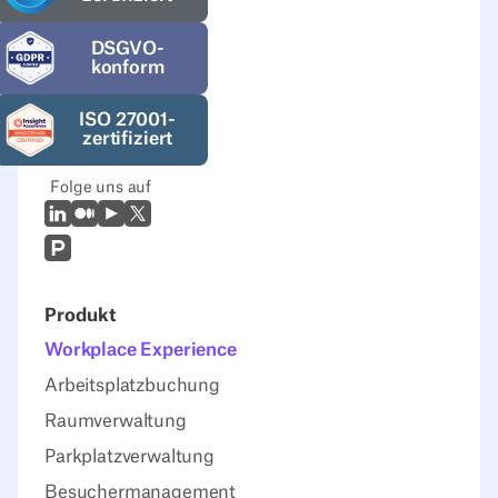
DSGVO-
konform
ISO 27001-
zertifiziert
Folge uns auf
LinkedIn
Mittel
Youtube
X (Twitter)
Prodcut Hunt
Produkt
Workplace Experience
Arbeitsplatzbuchung
Raumverwaltung
Parkplatzverwaltung
Besuchermanagement