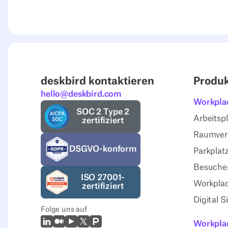
deskbird kontaktieren
Produ
hello@deskbird.com
Workpla
SOC 2 Type 2
Arbeitsp
zertifiziert
Raumver
DSGVO-konform
Parkplat
Besuche
ISO 27001-
Workplac
zertifiziert
Digital 
Folge uns auf
LinkedIn
Mittel
Youtube
X (Twitter)
Prodcut Hunt
Workplac