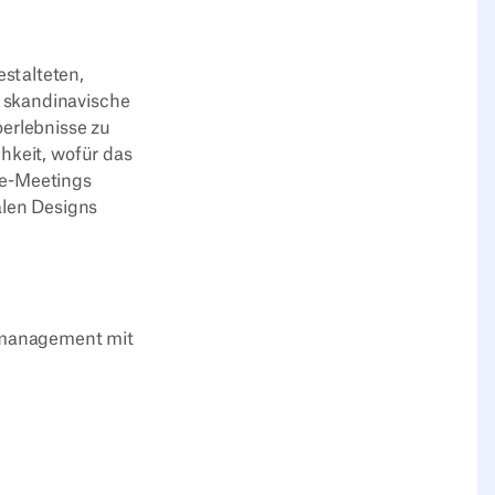
stalteten,
 skandinavische
oerlebnisse zu
hkeit, wofür das
te-Meetings
alen Designs
rmanagement mit