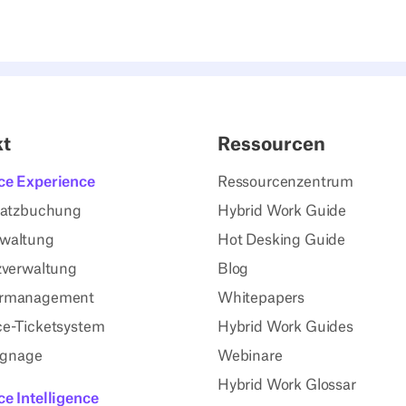
kt
Ressourcen
ce Experience
Ressourcenzentrum
latzbuchung
Hybrid Work Guide
waltung
Hot Desking Guide
zverwaltung
Blog
rmanagement
Whitepapers
e-Ticketsystem
Hybrid Work Guides
Signage
Webinare
Hybrid Work Glossar
e Intelligence