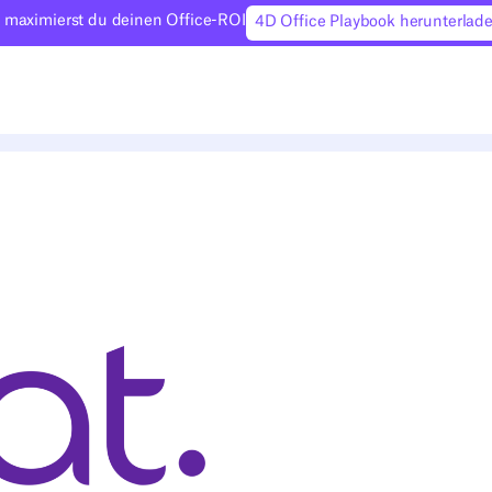
 maximierst du deinen Office-ROI
4D Office Playbook herunterlad