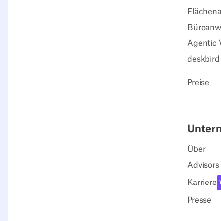
Flächena
Büroanw
Agentic 
deskbird
Preise
Unter
Über
Advisors
Karriere
Presse