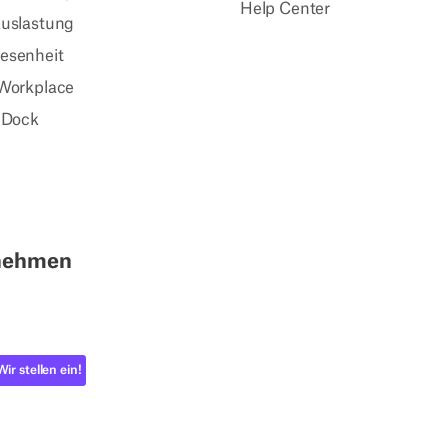
Help Center
uslastung
esenheit
Workplace
 Dock
nehmen
Wir stellen ein!