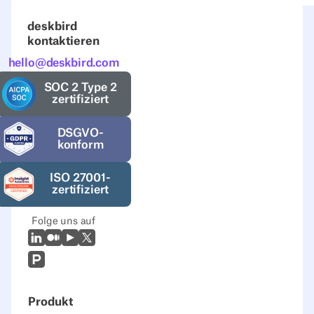
deskbird
kontaktieren
hello@deskbird.com
SOC 2 Type 2
zertifiziert
DSGVO-
konform
ISO 27001-
zertifiziert
Folge uns auf
LinkedIn
Mittel
Youtube
X (Twitter)
Prodcut Hunt
Produkt