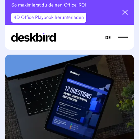
So maximierst du deinen Office-ROI
Ankün
4D Office Playbook herunterladen
DE