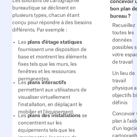
Les solutions de cartographie
concevoir 
bureautique se déclinent en
bon plan d
plusieurs types, chacun étant
bureau ?
conçu pour répondre à des besoins
Recueillez
différents. Par exemple :
toutes les
données
Les
plans d'étage statiques
possibles s
fournissent une disposition de
votre espa
base et montrent les éléments
de travail
fixes tels que les murs, les
fenêtres et les ressources
Un lieu de
permanentes.
travail
Les
plans interactifs
physique 
permettent aux utilisateurs de
objectifs b
visualiser virtuellement
définis
l'installation, en déplaçant le
mobilier et l'équipement.
Concevoir 
Les
plans des installations
se
plan à l'aid
concentrent sur les
d'un logici
équipements tels que les
cartograph