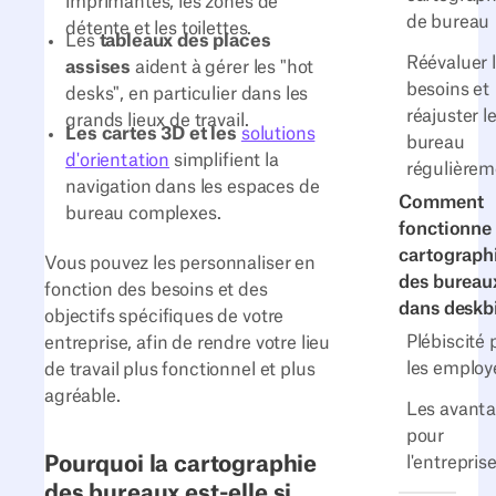
imprimantes, les zones de
de bureau
détente et les toilettes.
Les
tableaux des places
Réévaluer 
assises
aident à gérer les "hot
besoins et
desks", en particulier dans les
réajuster l
grands lieux de travail.
Les cartes 3D et les
solutions
bureau
d'orientation
simplifient la
régulière
navigation dans les espaces de
Comment
bureau complexes.
fonctionne 
cartograph
Vous pouvez les personnaliser en
des bureau
fonction des besoins et des
dans deskb
objectifs spécifiques de votre
Plébiscité 
entreprise, afin de rendre votre lieu
les employ
de travail plus fonctionnel et plus
agréable.
Les avant
pour
Pourquoi la cartographie
l'entrepris
des bureaux est-elle si