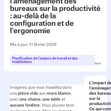
l'aménagement des
bureaux sur la productivité
: au-delà de la
configuration et de
l'ergonomie
Mis à jour :
11 février 2026
Planification de l'espace de travail et des
installations
5
min
L'impact d
Imaginez que vous travaillez dans
l'aménage
une
pièce vide
aux
murs blancs
,
des bureau
sur la
avec
une chaise
,
une table
et
productivit
aucune fenêtre
. Vous pouvez tenir
Ce qui co