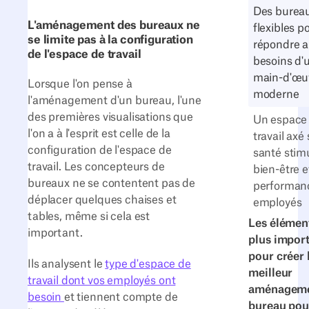
Des burea
L'aménagement des bureaux ne
flexibles p
se limite pas à la configuration
répondre 
de l'espace de travail
besoins d'
main-d'œu
Lorsque l'on pense à
moderne
l'aménagement d'un bureau, l'une
des premières visualisations que
Un espace
l'on a à l'esprit est celle de la
travail axé 
configuration de l'espace de
santé stimu
travail. Les concepteurs de
bien-être e
bureaux ne se contentent pas de
performan
déplacer quelques chaises et
employés
tables, même si cela est
Les élément
important.
plus impor
pour créer 
Ils analysent le
type d'espace de
meilleur
travail dont vos employés ont
aménageme
besoin
et tiennent compte de
bureau pou