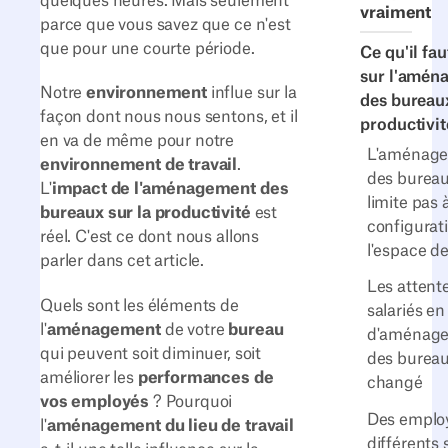
quelques heures. Mais seulement
vraiment
parce que vous savez que ce n'est
que pour une courte période.
Ce qu'il fau
sur l'amén
Notre
environnement
influe sur la
des bureaux
façon dont nous nous sentons, et il
productivit
en va de même pour notre
L'aménag
environnement de travail
.
des bureau
L'
impact de l'aménagement des
limite pas à
bureaux sur la productivité
est
configurat
réel. C'est ce dont nous allons
l'espace de
parler dans cet article.
Les attent
Quels sont les éléments de
salariés en
l'
aménagement
de votre
bureau
d'aménag
qui peuvent soit diminuer, soit
des bureau
améliorer les
performances de
changé
vos employés
? Pourquoi
Des emplo
l'
aménagement du lieu de travail
différents 