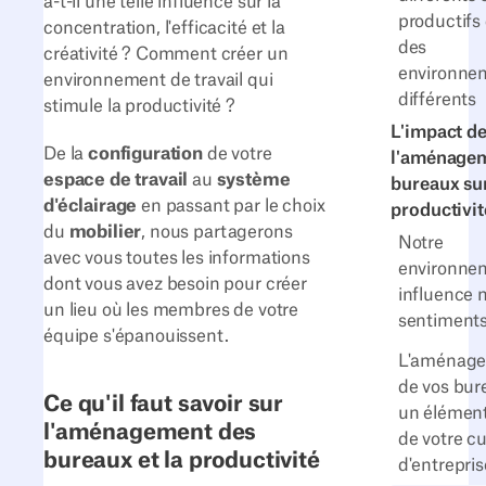
a-t-il une telle influence sur la
productifs
concentration, l'efficacité et la
des
créativité ? Comment créer un
environne
environnement de travail qui
différents
stimule la productivité ?
L'impact d
De la
configuration
de votre
l'aménagem
espace de travail
au
système
bureaux sur
d'éclairage
en passant par le choix
productivit
du
mobilier
, nous partagerons
Notre
avec vous toutes les informations
environne
dont vous avez besoin pour créer
influence 
un lieu où les membres de votre
sentiment
équipe s'épanouissent.
L'aménag
de vos bur
Ce qu'il faut savoir sur
un élément
l'aménagement des
de votre cu
bureaux et la productivité
d'entrepris