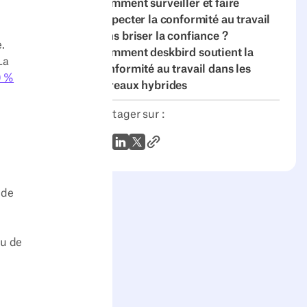
Comment surveiller et faire
respecter la conformité au travail
sans briser la confiance ?
.
Comment deskbird soutient la
La
conformité au travail dans les
0 %
bureaux hybrides
Partager sur :
Lien vers l'article
WhatsApp
LinkedIn
X (Twitter)
 de
au de