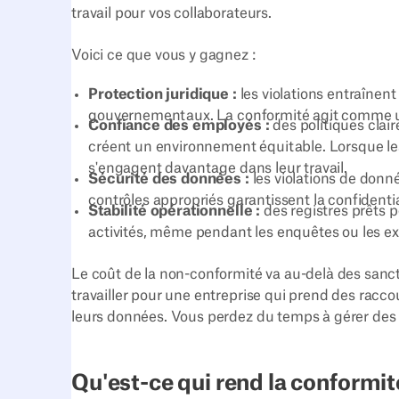
travail pour vos collaborateurs.
Voici ce que vous y gagnez :
Protection juridique :
les violations entraînen
gouvernementaux. La conformité agit comme u
Confiance des employés :
des politiques clai
créent un environnement équitable. Lorsque les 
s'engagent davantage dans leur travail.
Sécurité des données :
les violations de donné
contrôles appropriés garantissent la confidentia
Stabilité opérationnelle :
des registres prêts p
activités, même pendant les enquêtes ou les e
Le coût de la non-conformité va au-delà des sanc
travailler pour une entreprise qui prend des racco
leurs données. Vous perdez du temps à gérer des ba
Qu'est-ce qui rend la conformité