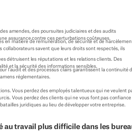
t des amendes, des poursuites judiciaires et des audits
ne assurance contre ces perturbations coûteuses.
res en matière de rémunération, de sécurité et de harcèlemen
collaborateurs savent que leurs droits sont respectés, ils
es détruisent les réputations et les relations clients. Des
lité et la sécurité des informations sensibles.
our l'audit et des processus clairs garantissent la continuité 
xamens réglementaires.
tions. Vous perdez des employés talentueux qui ne veulent p
urcis. Vous perdez des clients qui ne vous font pas confiance
tailles juridiques au lieu de développer votre entreprise.
 au travail plus difficile dans les bure