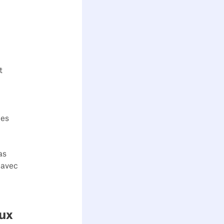
t
des
as
 avec
aux