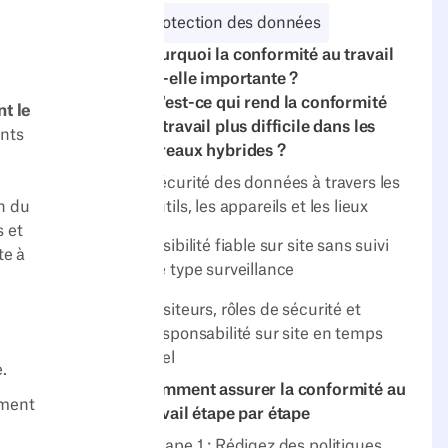
Protection des données
Pourquoi la conformité au travail
est-elle importante ?
Qu'est-ce qui rend la conformité
nt le
au travail plus difficile dans les
ents
bureaux hybrides ?
Sécurité des données à travers les
outils, les appareils et les lieux
on du
s et
Visibilité fiable sur site sans suivi
te à
de type surveillance
Visiteurs, rôles de sécurité et
responsabilité sur site en temps
réel
.
Comment assurer la conformité au
ement
travail étape par étape
Étape 1 : Rédigez des politiques