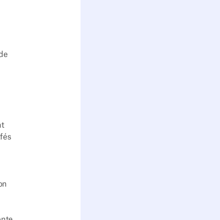
 de
nt
afés
ion
ente