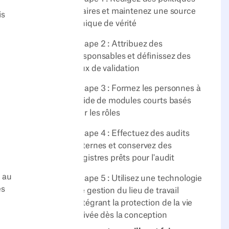
claires et maintenez une source
is
unique de vérité
Étape 2 : Attribuez des
responsables et définissez des
flux de validation
Étape 3 : Formez les personnes à
l'aide de modules courts basés
sur les rôles
Étape 4 : Effectuez des audits
internes et conservez des
registres prêts pour l'audit
e au
Étape 5 : Utilisez une technologie
es
de gestion du lieu de travail
intégrant la protection de la vie
privée dès la conception