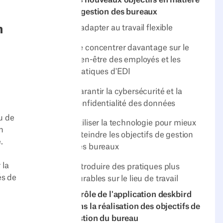
Les nouveaux objectifs en matière
de gestion des bureaux
S'adapter au travail flexible
n
Se concentrer davantage sur le
bien-être des employés et les
pratiques d'EDI
Garantir la cybersécurité et la
confidentialité des données
u de
Utiliser la technologie pour mieux
n
atteindre les objectifs de gestion
.
des bureaux
 la
Introduire des pratiques plus
és de
durables sur le lieu de travail
Le rôle de l'application deskbird
dans la réalisation des objectifs de
gestion du bureau