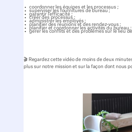
coordonner les équipes et les processus ;
superviser les fournitures de bureau ;
garantir l'efficacité ;
créer des processus ;
administrer les employés ;
planifier des réunions et des rendez-vous ;
planifier et coordonner les activités du bureau ;
gerer les conflits et des problèmes sur le lieu de 
🎬 Regardez cette vidéo de moins de deux minutes
plus sur notre mission et sur la façon dont nous p