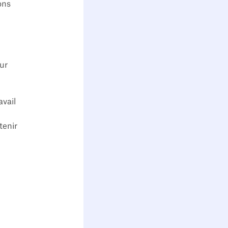
ons
sur
avail
tenir