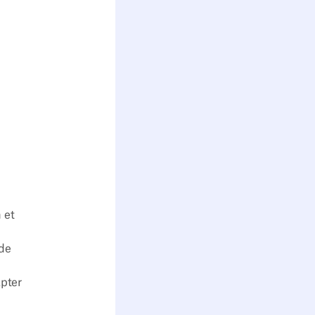
 et
 de
apter