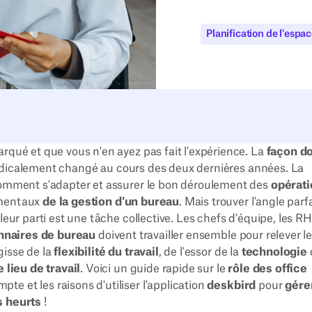
Planification de l'espac
rqué et que vous n'en ayez pas fait l'expérience. La
façon d
dicalement changé au cours des deux dernières années. La
 comment s'adapter et assurer le bon déroulement des
opérati
mentaux
de la gestion d'un bureau
. Mais trouver l'angle parfa
leur parti est une tâche collective. Les chefs d'équipe, les RH
nnaires de bureau
doivent travailler ensemble pour relever l
agisse de la
flexibilité du travail
, de l'essor de la
technologie
e lieu de travail
. Voici un guide rapide sur le
rôle des office
te et les raisons d'utiliser l'application
deskbird
pour
gére
ns heurts
!