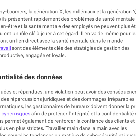
by-boomers, la génération X, les milléniaux et la génération Y
lus ils présentent rapidement des problèmes de santé mentale 
bien-être et la santé mentale des employés ne peuvent plus êt
 ont un rôle clé à jouer à cet égard. Il en va de même pour le
ui ont un lien direct avec la santé mentale dans le monde
ravail
sont des éléments clés des stratégies de gestion des
roductive, engagée et loyale.
dentialité des données
quées et répandues, une violation peut avoir des conséquenc
 des répercussions juridiques et des dommages irréparables 
ormatiques, les gestionnaires de bureaux doivent donner la pri
 cyberrisques
afin de protéger l'intégrité et la confidentialité
ons permet également de renforcer la confiance des clients et
s en plus strictes. Travailler main dans la main avec les
les nouvelles tendances en matière de cybersécurité et inves