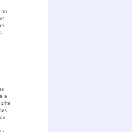
, on
et
re
s
es
à la
orité
 des
 de
tir