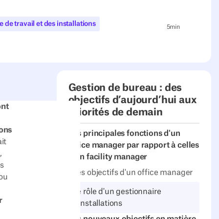
e de travail et des installations
5
min
Gestion de bureau : des
objectifs d’aujourd’hui aux
ont
priorités de demain
ons
Les principales fonctions d'un
it
office manager par rapport à celles
,
d'un facility manager
es
Les objectifs d'un office manager
ou
Le rôle d'un gestionnaire
r
d'installations