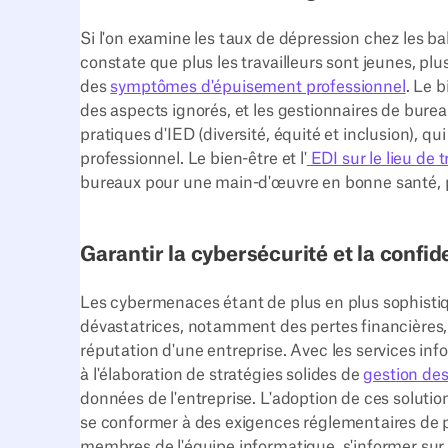
Si l'on examine les taux de dépression chez les ba
constate que plus les travailleurs sont jeunes, p
des
symptômes d'épuisement professionnel
. Le 
des aspects ignorés, et les gestionnaires de bureau
pratiques d'IED (diversité, équité et inclusion), q
professionnel. Le bien-être et l'
EDI sur le lieu de t
bureaux pour une main-d'œuvre en bonne santé, p
Garantir la cybersécurité et la confi
Les cybermenaces étant de plus en plus sophisti
dévastatrices, notamment des pertes financières,
réputation d'une entreprise. Avec les services inf
à l'élaboration de stratégies solides de
gestion des
données de l'entreprise. L'adoption de ces soluti
se conformer à des exigences réglementaires de plu
membres de l'équipe informatique, s'informer sur 