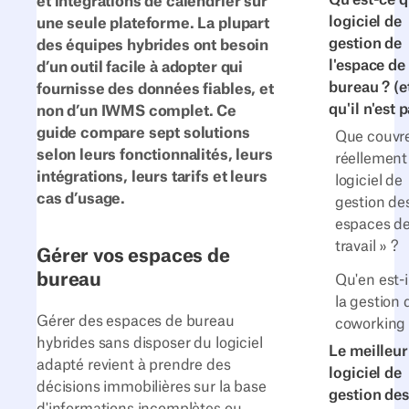
Qu'est-ce 
et intégrations de calendrier sur
logiciel de
une seule plateforme. La plupart
gestion de
des équipes hybrides ont besoin
l'espace de
d’un outil facile à adopter qui
bureau ? (e
fournisse des données fiables, et
qu'il n'est p
non d’un IWMS complet. Ce
guide compare sept solutions
Que couvr
selon leurs fonctionnalités, leurs
réellement
intégrations, leurs tarifs et leurs
logiciel de
cas d’usage.
gestion de
espaces d
travail » ?
Gérer vos espaces de
bureau
Qu'en est-i
la gestion 
Gérer des espaces de bureau
coworking
hybrides sans disposer du logiciel
Le meilleur
adapté revient à prendre des
logiciel de
décisions immobilières sur la base
gestion des