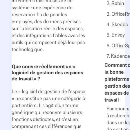
attendent trois choses de ce
2. Robin
système : une expérience de
3. OfficeR
réservation fluide pour les
employés, des données précises
4. Skedda
sur l'utilisation réelle des espaces,
5. Envoy
et des intégrations fiables avec les
outils qui composent déjà leur pile
6. OfficeS
technologique.
7. Kadenc
Comment c
Que couvre réellement un «
la bonne
logiciel de gestion des espaces
de travail » ?
plateforme
gestion des
Le « logiciel de gestion de l'espace
espaces de
» ne constitue pas une catégorie à
travail
part entière. Il s'agit d'un terme
Fonctionna
générique qui recouvre plusieurs
à recherch
fonctions distinctes, et c'est en
dans un log
comprenant ces différences que
de gestion