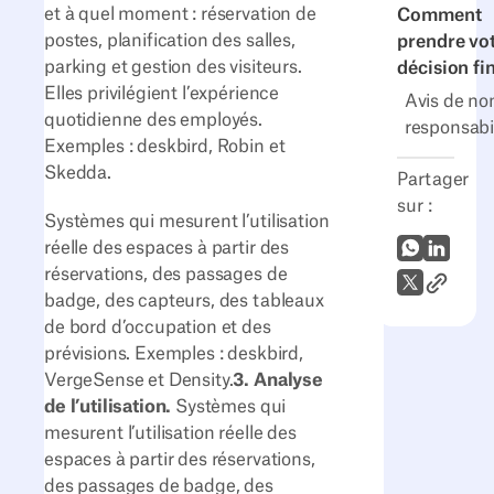
et à quel moment : réservation de
Comment
postes, planification des salles,
prendre vo
parking et gestion des visiteurs.
décision fi
Elles privilégient l’expérience
Avis de no
quotidienne des employés.
responsabi
Exemples : deskbird, Robin et
Skedda.
Partager
sur :
Systèmes qui mesurent l’utilisation
WhatsApp
LinkedI
réelle des espaces à partir des
réservations, des passages de
Lien vers
X (Twitter)
badge, des capteurs, des tableaux
de bord d’occupation et des
prévisions. Exemples : deskbird,
VergeSense et Density.
3. Analyse
de l’utilisation.
Systèmes qui
mesurent l’utilisation réelle des
espaces à partir des réservations,
des passages de badge, des