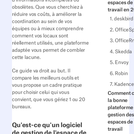
d'informations incomplètes ou
espaces de
obsolètes. Que vous cherchiez à
travail en 
réduire vos coûts, à améliorer la
1. deskbird
coordination au sein de vos
équipes ou à mieux comprendre
2. OfficeS
comment vos locaux sont
3. OfficeR
réellement utilisés, une plateforme
adaptée vous permet de combler
4. Skedda
cette lacune.
5. Envoy
Ce guide va droit au but. Il
6. Robin
compare les meilleurs outils et
7. Kadenc
vous propose un cadre pratique
pour choisir celui qui vous
Comment c
convient, que vous gériez 1 ou 20
la bonne
bureaux.
plateforme
gestion des
espaces de
Qu'est-ce qu'un logiciel
travail
de gestion de l'espace de