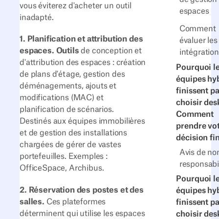
vous éviterez d'acheter un outil
espaces
inadapté.
Comment
1. Planification et attribution des
évaluer les
espaces. Outils
de conception et
intégratio
d'attribution des espaces : création
Pourquoi l
de plans d'étage, gestion des
équipes hy
déménagements, ajouts et
finissent p
modifications (MAC) et
choisir des
planification de scénarios.
Comment
Destinés aux équipes immobilières
prendre vo
et de gestion des installations
décision fi
chargées de gérer de vastes
Avis de no
portefeuilles. Exemples :
responsabi
OfficeSpace, Archibus.
Pourquoi l
2. Réservation des postes et des
équipes hy
salles.
Ces plateformes
finissent p
déterminent qui utilise les espaces
choisir des