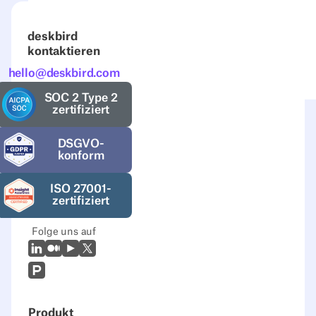
deskbird
kontaktieren
hello@deskbird.com
SOC 2 Type 2
zertifiziert
DSGVO-
konform
ISO 27001-
zertifiziert
Folge uns auf
LinkedIn
Mittel
Youtube
X (Twitter)
Prodcut Hunt
Produkt