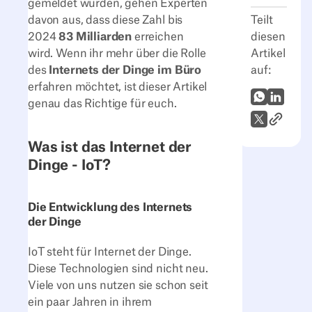
gemeldet wurden, gehen Experten
Teilt
davon aus, dass diese Zahl bis
diesen
2024
83 Milliarden
erreichen
Artikel
wird. Wenn ihr mehr über die Rolle
auf:
des
Internets der Dinge im Büro
erfahren möchtet, ist dieser Artikel
WhatsApp
LinkedI
genau das Richtige für euch.
Link zum
X (Twitter)
Was ist das Internet der
Dinge - IoT?
Die Entwicklung des Internets
der Dinge
IoT steht für Internet der Dinge.
Diese Technologien sind nicht neu.
Viele von uns nutzen sie schon seit
ein paar Jahren in ihrem