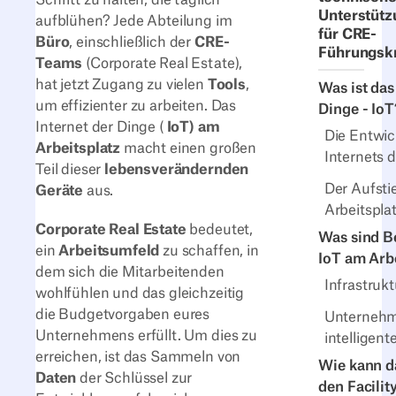
Unterstütz
aufblühen? Jede Abteilung im
für CRE-
Büro
, einschließlich der
CRE-
Führungskr
Teams
(Corporate Real Estate),
hat jetzt Zugang zu vielen
Tools
,
Was ist das
um effizienter zu arbeiten. Das
Dinge - IoT
Internet der Dinge (
IoT) am
Die Entwic
Arbeitsplatz
macht einen großen
Internets 
Teil dieser
lebensverändernden
Der Aufsti
Geräte
aus.
Arbeitspla
Corporate Real Estate
bedeutet,
Was sind Be
ein
Arbeitsumfeld
zu schaffen, in
IoT am Arb
dem sich die Mitarbeitenden
Infrastruk
wohlfühlen und das gleichzeitig
die Budgetvorgaben eures
Unternehm
Unternehmens erfüllt. Um dies zu
intelligen
erreichen, ist das Sammeln von
Wie kann d
Daten
der Schlüssel zur
den Facilit