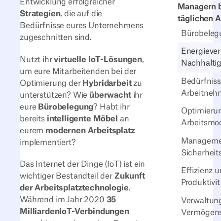
Entwicklung erfolgreicher
Managern b
Strategien
, die auf die
täglichen A
Bedürfnisse eures Unternehmens
Bürobeleg
zugeschnitten sind.
Energieve
Nutzt ihr
virtuelle IoT-Lösungen
,
Nachhaltig
um eure Mitarbeitenden bei der
Bedürfniss
Optimierung der
Hybridarbeit
zu
Arbeitne
unterstützen? Wie
überwacht
ihr
eure
Bürobelegung
? Habt ihr
Optimieru
bereits
intelligente Möbel
an
Arbeitsmod
eurem
modernen Arbeitsplatz
Manageme
implementiert?
Sicherheit
Das Internet der Dinge (IoT) ist ein
Effizienz 
wichtiger Bestandteil der
Zukunft
Produktivit
der Arbeitsplatztechnologie
.
Während im Jahr 2020
35
Verwaltun
Milliarden
IoT-Verbindungen
Vermögen