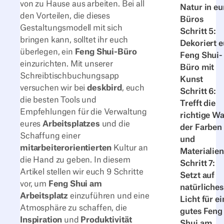
von zu Hause aus arbeiten. Bei all
Natur in eu
den Vorteilen, die dieses
Büros
Gestaltungsmodell mit sich
Schritt 5:
bringen kann, solltet ihr euch
Dekoriert e
überlegen, ein
Feng Shui-Büro
Feng Shui-
einzurichten. Mit unserer
Büro mit
Schreibtischbuchungsapp
Kunst
versuchen wir bei
deskbird
, euch
Schritt 6:
die besten Tools und
Trefft die
Empfehlungen für die Verwaltung
richtige Wa
eures
Arbeitsplatzes
und die
der Farben
Schaffung einer
und
mitarbeiterorientierten
Kultur an
Materialien
die Hand zu geben. In diesem
Schritt 7:
Artikel stellen wir euch 9 Schritte
Setzt auf
vor, um
Feng Shui am
natürliches
Arbeitsplatz
einzuführen und eine
Licht für ei
Atmosphäre zu schaffen, die
gutes Feng
Inspiration
und
Produktivität
Shui am