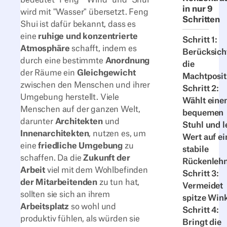
in nur 9
wird mit "Wasser" übersetzt. Feng
Schritten
Shui ist dafür bekannt, dass es
eine
ruhige und konzentrierte
Schritt 1:
Atmosphäre
schafft, indem es
Berücksich
durch eine bestimmte
Anordnung
die
der Räume ein
Gleichgewicht
Machtposit
zwischen den Menschen und ihrer
Schritt 2:
Umgebung herstellt. Viele
Wählt eine
Menschen auf der ganzen Welt,
bequemen
darunter
Architekten
und
Stuhl und l
Innenarchitekten
, nutzen es, um
Wert auf ei
eine
friedliche Umgebung
zu
stabile
schaffen. Da die
Zukunft der
Rückenleh
Arbeit
viel mit dem Wohlbefinden
Schritt 3:
der Mitarbeitenden
zu tun hat,
Vermeidet
sollten sie sich an ihrem
spitze Win
Arbeitsplatz
so wohl und
Schritt 4:
produktiv fühlen, als würden sie
Bringt die