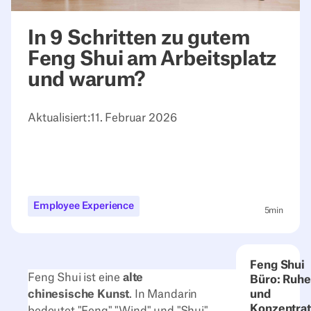
In 9 Schritten zu gutem
Feng Shui am Arbeitsplatz
und warum?
Aktualisiert:
11. Februar 2026
Employee Experience
5
min
Feng Shui
Feng Shui ist eine
alte
Büro: Ruhe
chinesische Kunst
. In Mandarin
und
Konzentrat
bedeutet "Feng" "Wind" und "Shui"