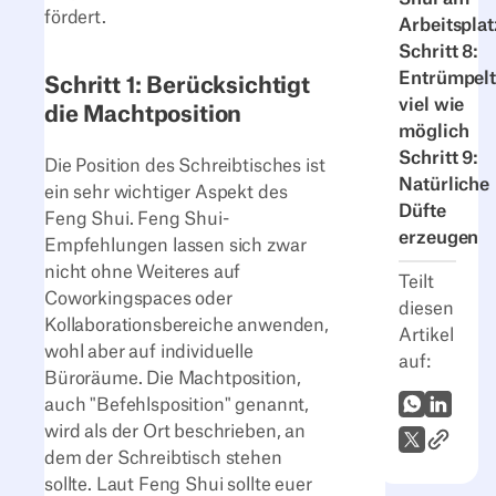
fördert.
Arbeitsplat
Schritt 8:
Entrümpelt
Schritt 1: Berücksichtigt
viel wie
die Machtposition
möglich
Schritt 9:
Die Position des Schreibtisches ist
Natürliche
ein sehr wichtiger Aspekt des
Düfte
Feng Shui. Feng Shui-
erzeugen
Empfehlungen lassen sich zwar
nicht ohne Weiteres auf
Teilt
Coworkingspaces oder
diesen
Kollaborationsbereiche anwenden,
Artikel
wohl aber auf individuelle
auf:
Büroräume. Die Machtposition,
WhatsApp
LinkedI
auch "Befehlsposition" genannt,
wird als der Ort beschrieben, an
Link zum
X (Twitter)
dem der Schreibtisch stehen
sollte. Laut Feng Shui sollte euer