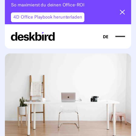
So maximierst du deinen Office-ROI
Ankün
4D Office Playbook herunterladen
DE