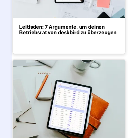
Leitfaden: 7 Argumente, um deinen
Betriebsrat von deskbird zu überzeugen
Kostenloser PDF-Guide mit 7 starken
Argumenten für Betriebsräte zur
Einführung einer Workplace-Management-
Software wie deskbird.
Desk Booking und Workplace Management Software -