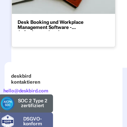
Desk Booking und Workplace
Management Software -
Anforderungskatalog
Lade dir unsere Excel-Checkliste zum
Bearbeiten herunter mit den wichtigsten
Funktionen, die eine Desk Booking &
Workplace Management Software haben
sollte.
deskbird
kontaktieren
hello@deskbird.com
SOC 2 Type 2
zertifiziert
DSGVO-
konform