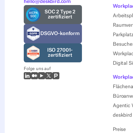
hello@deskbird.com
Workpla
SOC 2 Type 2
Arbeitsp
zertifiziert
Raumver
DSGVO-konform
Parkplat
Besuche
ISO 27001-
Workplac
zertifiziert
Digital 
Folge uns auf
LinkedIn
Mittel
Youtube
X (Twitter)
Prodcut Hunt
Workplac
Flächena
Büroanw
Agentic 
deskbird
Preise