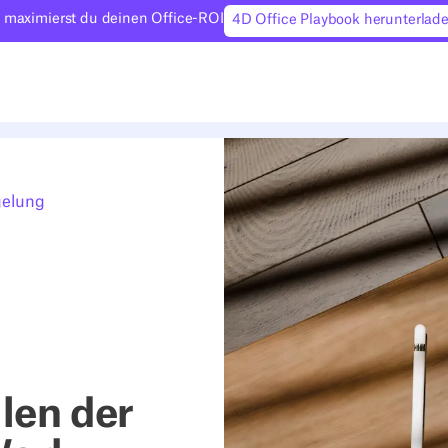
 maximierst du deinen Office-ROI
4D Office Playbook herunterlad
gelung
len der