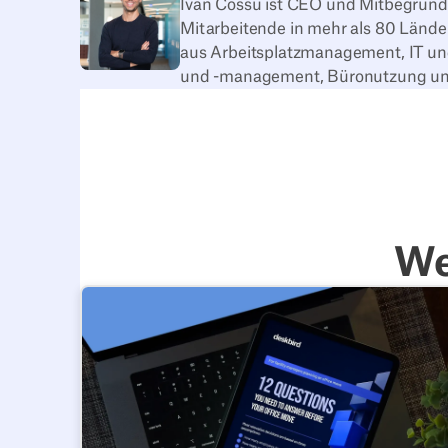
Ivan Cossu ist CEO und Mitbegründ
Mitarbeitende in mehr als 80 Länd
aus Arbeitsplatzmanagement, IT und
und -management, Büronutzung und
We
12 Fragen, die du vor deinem Büroumzug beantwo