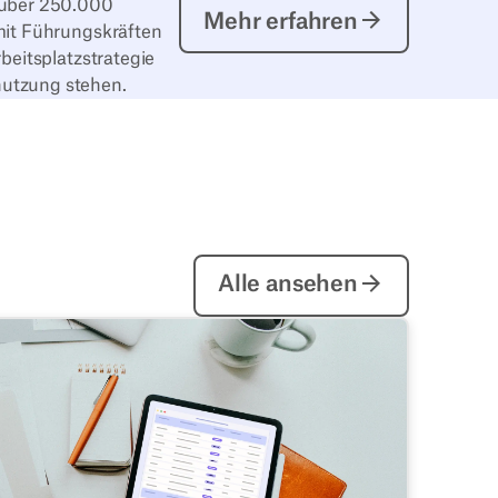
Mehr erfahren
 über 250.000
Mehr erfahren
mit Führungskräften
beitsplatzstrategie
utzung stehen.
Alle ansehen
Alle ansehen
skbird zu überzeugen
esk Booking und Workplace Management Software - Anford