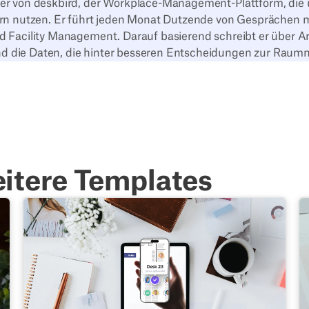
er von deskbird, der Workplace-Management-Plattform, die
ern nutzen. Er führt jeden Monat Dutzende von Gesprächen 
 Facility Management. Darauf basierend schreibt er über Ar
 die Daten, die hinter besseren Entscheidungen zur Raumn
itere Templates
rten solltest
Leitfaden: 7 Argumente, um deinen Betriebsrat von de
D