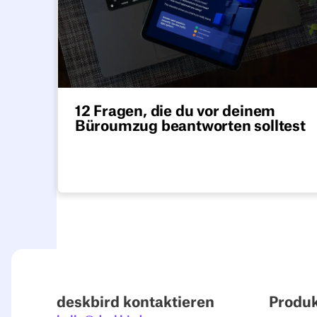
12 Fragen, die du vor deinem
Büroumzug beantworten solltest
Die meisten Büroumzüge basieren auf
Annahmen. Nutze diese Checkliste mit 12
Fragen, um herauszufinden, ob du wirklich
über die Anwesenheitszeiten, die
Raumnutzung und die Bedürfnisse deines
Unternehmens Bescheid weißt.
deskbird kontaktieren
Produ