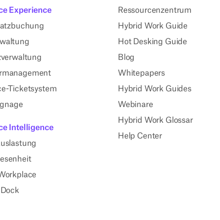
ce Experience
Ressourcenzentrum
latzbuchung
Hybrid Work Guide
waltung
Hot Desking Guide
zverwaltung
Blog
rmanagement
Whitepapers
e-Ticketsystem
Hybrid Work Guides
Signage
Webinare
Hybrid Work Glossar
e Intelligence
Help Center
uslastung
esenheit
Workplace
 Dock