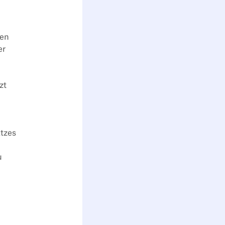
ren
er
zt
atzes
u