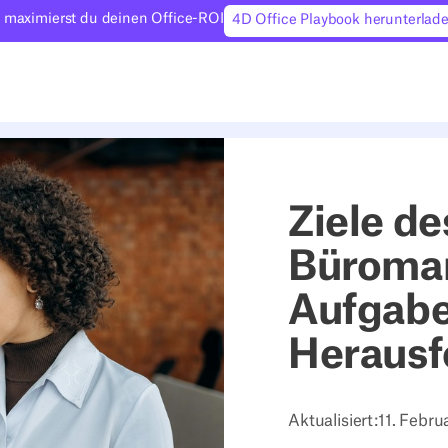
 maximierst du deinen Office-ROI
4D Office Playbook herunterlad
Ziele de
Büroma
Aufgabe
Herausf
Aktualisiert:
11. Febru