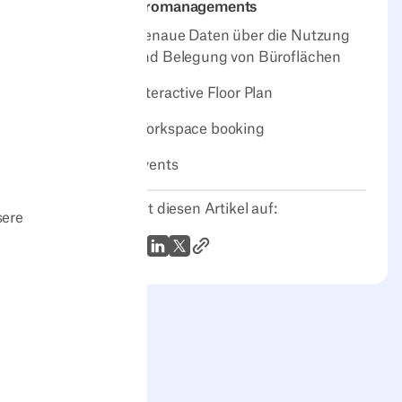
Büromanagements
Genaue Daten über die Nutzung
und Belegung von Büroflächen
Interactive Floor Plan
Workspace booking
Events
Teilt diesen Artikel auf:
sere
Link zum Artikel
WhatsApp
LinkedIn
X (Twitter)