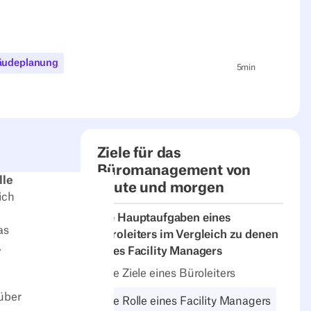
bäudeplanung
5
min
Ziele für das
Büromanagement von
lle
heute und morgen
ich
Die Hauptaufgaben eines
as
Büroleiters im Vergleich zu denen
,
eines Facility Managers
Die Ziele eines Büroleiters
 über
Die Rolle eines Facility Managers