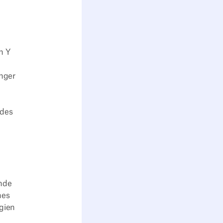
n Y
nger
 des
ende
nes
gien