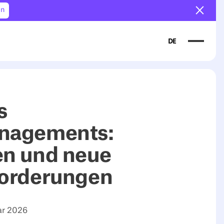
en
Ankün
DE
s
nagements:
n und neue
orderungen
ar 2026