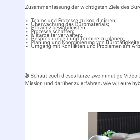
Zusammenfassung der wichtigsten Ziele des B
Teams und Prozesse zu koordinieren;
Überwachung des Büromaterials;
Effizienz gewährleisten;
Prozesse schaffen;
Mitarbeiter verwalten;
Besprechungen und Termine zu planen;
Planung und Koordinierung von Bürotätigkeite
Umgang mit Konflikten und Problemen am Arbe
🎬 Schaut euch dieses kurze zweiminütige Video 
Mission und darüber zu erfahren, wie wir eure h