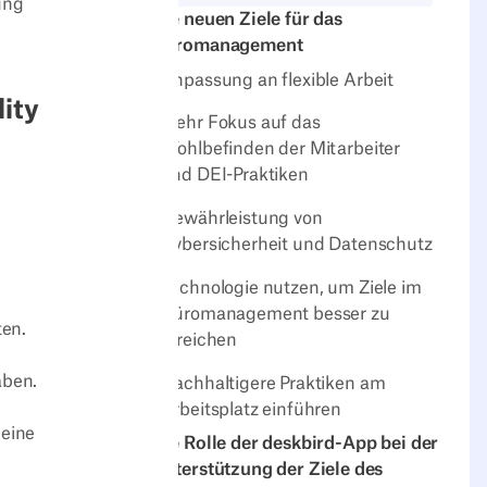
ung
Die neuen Ziele für das
Büromanagement
Anpassung an flexible Arbeit
lity
Mehr Fokus auf das
Wohlbefinden der Mitarbeiter
und DEI-Praktiken
Gewährleistung von
Cybersicherheit und Datenschutz
Technologie nutzen, um Ziele im
Büromanagement besser zu
ten.
erreichen
aben.
Nachhaltigere Praktiken am
Arbeitsplatz einführen
 eine
Die Rolle der deskbird-App bei der
Unterstützung der Ziele des