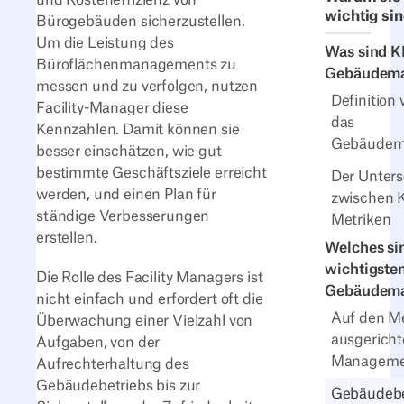
wichtig si
Bürogebäuden sicherzustellen.
Um die Leistung des
Was sind KP
Büroflächenmanagements zu
Gebäudem
messen und zu verfolgen, nutzen
Definition 
Facility-Manager diese
das
Kennzahlen. Damit können sie
Gebäudem
besser einschätzen, wie gut
bestimmte Geschäftsziele erreicht
Der Unters
werden, und einen Plan für
zwischen 
ständige Verbesserungen
Metriken
erstellen.
Welches si
wichtigsten
Die Rolle des Facility Managers ist
Gebäudem
nicht einfach und erfordert oft die
Auf den M
Überwachung einer Vielzahl von
ausgerichte
Aufgaben, von der
Manageme
Aufrechterhaltung des
Gebäudebetriebs bis zur
Gebäudeb