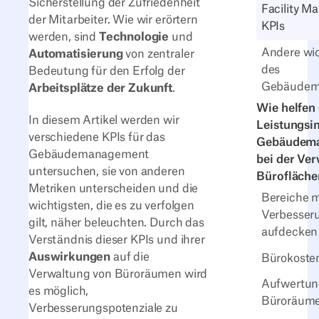
Sicherstellung der Zufriedenheit
Facility 
der Mitarbeiter. Wie wir erörtern
KPIs
werden, sind
Technologie
und
Andere wic
Automatisierung
von zentraler
des
Bedeutung für den Erfolg der
Gebäudem
Arbeitsplätze der Zukunft
.
Wie helfen 
In diesem Artikel werden wir
Leistungsi
verschiedene KPIs für das
Gebäudem
Gebäudemanagement
bei der Ve
untersuchen, sie von anderen
Bürofläche
Metriken unterscheiden und die
Bereiche m
wichtigsten, die es zu verfolgen
Verbesser
gilt, näher beleuchten. Durch das
aufdecken
Verständnis dieser KPIs und ihrer
Auswirkungen
auf die
Bürokoste
Verwaltung von Büroräumen wird
Aufwertun
es möglich,
Büroräum
Verbesserungspotenziale zu