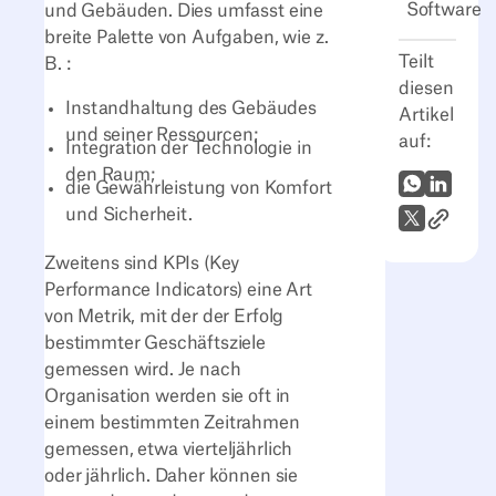
Software
und Gebäuden. Dies umfasst eine
breite Palette von Aufgaben, wie z.
Teilt
B. :
diesen
Instandhaltung des Gebäudes
Artikel
und seiner Ressourcen;
auf:
Integration der Technologie in
den Raum;
WhatsApp
LinkedI
die Gewährleistung von Komfort
und Sicherheit.
Link zum
X (Twitter)
Zweitens sind KPIs (Key
Performance Indicators) eine Art
von Metrik, mit der der Erfolg
bestimmter Geschäftsziele
gemessen wird. Je nach
Organisation werden sie oft in
einem bestimmten Zeitrahmen
gemessen, etwa vierteljährlich
oder jährlich. Daher können sie