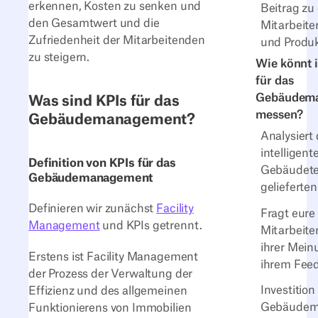
erkennen, Kosten zu senken und
Beitrag zu
den Gesamtwert und die
Mitarbeite
Zufriedenheit der Mitarbeitenden
und Produk
zu steigern.
Wie könnt i
für das
Gebäudem
Was sind KPIs für das
messen?
Gebäudemanagement?
Analysiert 
intelligent
Definition von KPIs für das
Gebäudete
Gebäudemanagement
gelieferte
Definieren wir zunächst
Facility
Fragt eure
Management
und KPIs getrennt.
Mitarbeit
ihrer Mei
Erstens ist Facility Management
ihrem Fee
der Prozess der Verwaltung der
Investition
Effizienz und des allgemeinen
Gebäudem
Funktionierens von Immobilien