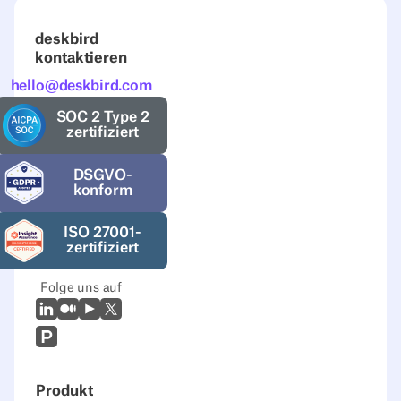
deskbird
kontaktieren
hello@deskbird.com
SOC 2 Type 2
zertifiziert
DSGVO-
konform
ISO 27001-
zertifiziert
Folge uns auf
LinkedIn
Mittel
Youtube
X (Twitter)
Prodcut Hunt
Produkt