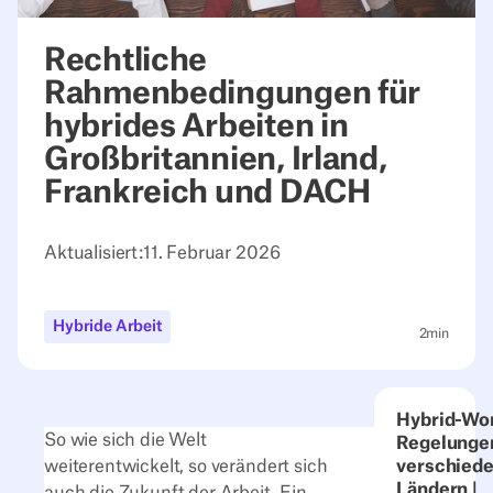
Rechtliche
Rahmenbedingungen für
hybrides Arbeiten in
Großbritannien, Irland,
Frankreich und DACH
Aktualisiert:
11. Februar 2026
Hybride Arbeit
2
min
Hybrid-Wo
So wie sich die Welt
Regelungen
weiterentwickelt, so verändert sich
verschied
Ländern |
auch die Zukunft der Arbeit. Ein