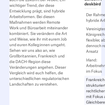
deskbird
wichtiger Trend, der diese
Entwicklung prägt, sind hybride
Der Rahme
Arbeitsformen. Bei diesen
hybride Ar
Maßnahmen werden Remote
Work und Büroarbeit miteinander
Vereinigte
kombiniert. Sie verändern die Art
Königreich
und Weise, wie ihr mit eurem Job
flexibler, a
und euren Kolleg:innen umgeht.
dennoch re
Sehen wir uns also an, wie
Ansatz
Großbritannien, Frankreich und
Irland:
die DACH-Region diese
Arbeitneh
Veränderungen angehen. Dieser
im Fokus
Vergleich wird euch helfen, die
unterschiedlichen regulatorischen
Frankreich
Landschaften zu verstehen.
strukturier
rechtlich
mit Fokus 
Gleichber