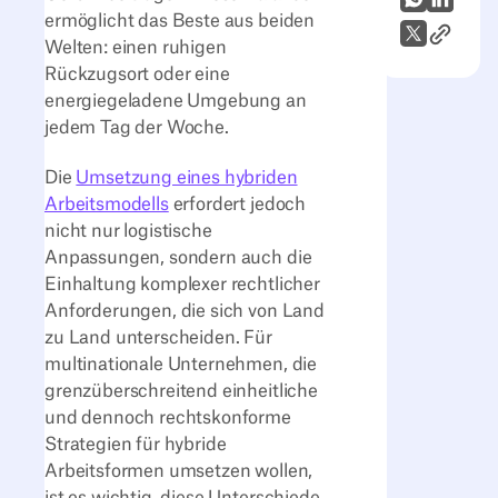
ermöglicht das Beste aus beiden
Link zum
X (Twitter)
Welten: einen ruhigen
Rückzugsort oder eine
energiegeladene Umgebung an
jedem Tag der Woche.
Die
Umsetzung eines hybriden
Arbeitsmodells
erfordert jedoch
nicht nur logistische
Anpassungen, sondern auch die
Einhaltung komplexer rechtlicher
Anforderungen, die sich von Land
zu Land unterscheiden. Für
multinationale Unternehmen, die
grenzüberschreitend einheitliche
und dennoch rechtskonforme
Strategien für hybride
Arbeitsformen umsetzen wollen,
ist es wichtig, diese Unterschiede