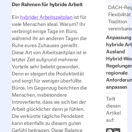
Der Rahmen für hybride Arbeit
DACH-Reg
Flexibilitä
Ein
hybrider Arbeitszeitplan
ist für
Tradition
viele Menschen ideal. Warum? Ihr
vereinbare
verbringt einige Tage im Büro,
Anpassung
während ihr an anderen Tagen die
hybride Arb
Ruhe eures Zuhauses genießt.
Ausland
Diese Art von Arbeitszeitplan ist in
Hybrid-Wo
letzter Zeit aufgrund mehrerer
Regelunge
Vorteile sehr beliebt geworden.
regionale
Denn er steigert die Produktivität
Anforderu
und sorgt für weniger überfüllte
anpassen
Büros. Im Gegenzug berichten die
Menschen, insbesondere
Teilt
Introvertierte, dass sie sich bei der
diesen
Arbeit glücklicher denn je fühlen.
Artikel
Die verkürzte tägliche Pendelzeit
auf:
kann ebenfalls zu diesem guten
Gefühl beitragen. Diese Balance
WhatsApp
LinkedI