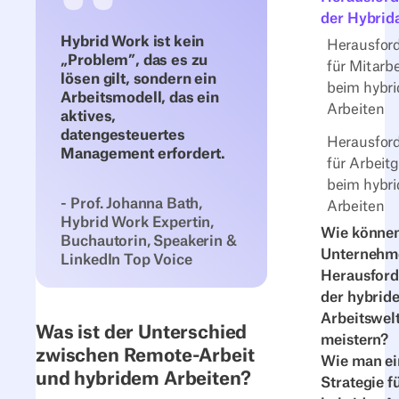
der Hybrid
Hybrid Work ist kein
Herausfor
„Problem”, das es zu
für Mitarb
lösen gilt, sondern ein
beim hybr
Arbeitsmodell, das ein
Arbeiten
aktives,
datengesteuertes
Herausfor
Management erfordert.
für Arbeit
beim hybr
- Prof. Johanna Bath,
Arbeiten
Hybrid Work Expertin,
Wie könne
Buchautorin, Speakerin &
Unternehm
LinkedIn Top Voice
Herausfor
der hybrid
Arbeitswel
Was ist der Unterschied
meistern?
zwischen Remote-Arbeit
Wie man ei
und hybridem Arbeiten?
Strategie f