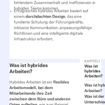
fehlendem Zusammenhalt und Ineffizienzen in
hybriden Teams kommen.
Erfolgreiches hybrides Arbeiten basiert auf
einem
durchdachten Design
, das eine
fundierte Schulung der Führungskräfte,
inklusive Kommunikation, anpassungsfähige
Richtlinien und eine intelligente digitale
Infrastruktur erfordert.
KAPITEL
1
Was ist hybrides
Was ist
Arbeiten?
hybrides
Arbeiten?
Hybrides Arbeiten ist ein
flexibles
Was ist hyb
Arbeitsmodell, bei dem
Arbeiten?
Mitarbeitende ihre Zeit
Was ist der
zwischen dem Büro und anderen
Unterschie
Orten aufteilen
, wie zum Beispiel