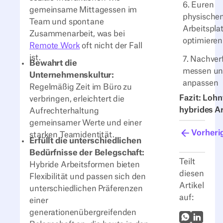
6. Euren
gemeinsame Mittagessen im
physische
Team und spontane
Arbeitspla
Zusammenarbeit, was bei
optimieren
Remote Work
oft nicht der Fall
ist.
7. Nachver
Bewahrt die
messen u
Unternehmenskultur:
anpassen
Regelmäßig Zeit im Büro zu
Fazit: Lohn
verbringen, erleichtert die
hybrides A
Aufrechterhaltung
gemeinsamer Werte und einer
Vorheri
starken Teamidentität.
Erfüllt die unterschiedlichen
Bedürfnisse der Belegschaft:
Teilt
Hybride Arbeitsformen bieten
diesen
Flexibilität und passen sich den
Artikel
unterschiedlichen Präferenzen
auf:
einer
generationenübergreifenden
WhatsApp
LinkedI