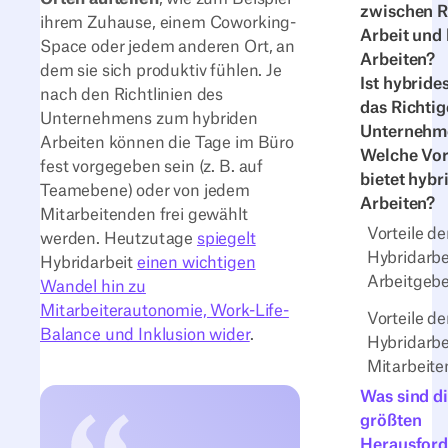
zwischen 
ihrem Zuhause, einem Coworking-
Arbeit und
Space oder jedem anderen Ort, an
Arbeiten?
dem sie sich produktiv fühlen. Je
Ist hybride
nach den Richtlinien des
das Richtig
Unternehmens zum hybriden
Unternehm
Arbeiten können die Tage im Büro
Welche Vor
fest vorgegeben sein (z. B. auf
bietet hybr
Teamebene) oder von jedem
Arbeiten?
Mitarbeitenden frei gewählt
Vorteile de
werden. Heutzutage
spiegelt
Hybridarbe
Hybridarbeit
einen wichtigen
Arbeitgeb
Wandel hin zu
Mitarbeiterautonomie, Work-Life-
Vorteile de
Balance und Inklusion wider
.
Hybridarbe
Mitarbeit
Was sind d
größten
Herausfor