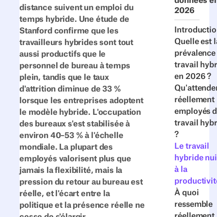
données e
distance suivent un emploi du
2026
temps hybride. Une étude de
Introducti
Stanford confirme que les
Quelle est l
travailleurs hybrides sont tout
prévalence
aussi productifs que le
travail hyb
personnel de bureau à temps
en 2026 ?
plein, tandis que le taux
Qu'attende
d'attrition diminue de 33 %
réellement 
lorsque les entreprises adoptent
employés 
le modèle hybride. L'occupation
travail hyb
des bureaux s'est stabilisée à
?
environ 40–53 % à l'échelle
Le travail
mondiale. La plupart des
hybride nui
employés valorisent plus que
à la
jamais la flexibilité, mais la
productivit
pression du retour au bureau est
À quoi
réelle, et l'écart entre la
ressemble
politique et la présence réelle ne
réellement 
cesse de s'élargir.