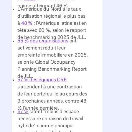
pointe atteignant 46 %.
L'Amérique du Nord a le taux
d'utilisation régional le plus bas,
à
48 %
; l'Amérique latine est en
tête avec 60 %, selon le rapport
de benchmarking 2025 de JLL.
55 % des organisations
ont
activement réduit leur
empreinte immobilière en 2025,
selon le Global Occupancy
Planning Benchmarking Report
de JLL.
57 % des équipes CRE
s'attendent à une contraction
de leur portefeuille au cours des
3 prochaines années, contre 48
% l'année dernière.
67 %
citent "moins d'espace
nécessaire en raison du travail
hybride" comme principal