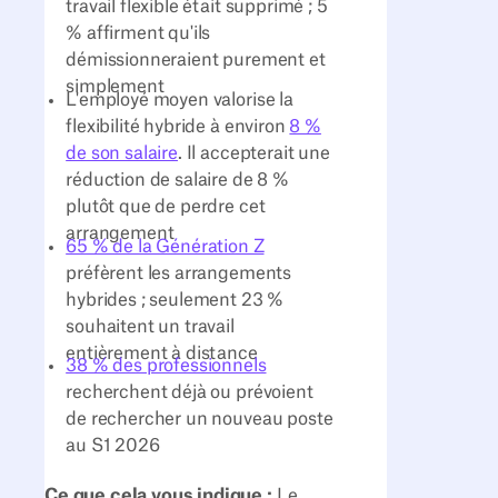
travail flexible était supprimé ; 5
% affirment qu'ils
démissionneraient purement et
simplement
L'employé moyen valorise la
flexibilité hybride à environ
8 %
de son salaire
. Il accepterait une
réduction de salaire de 8 %
plutôt que de perdre cet
arrangement
65 % de la Génération Z
préfèrent les arrangements
hybrides ; seulement 23 %
souhaitent un travail
entièrement à distance
38 % des professionnels
recherchent déjà ou prévoient
de rechercher un nouveau poste
au S1 2026
Ce que cela vous indique :
Le