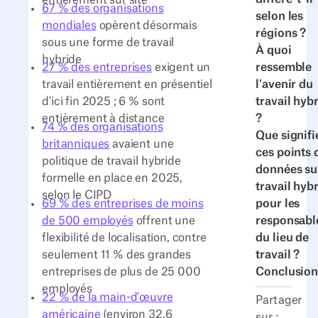
67 % des organisations
selon les
mondiales
opèrent désormais
régions ?
sous une forme de travail
À quoi
hybride
ressemble
27 % des entreprises
exigent un
l'avenir du
travail entièrement en présentiel
travail hyb
d'ici fin 2025 ; 6 % sont
?
entièrement à distance
74 % des organisations
Que signifi
britanniques
avaient une
ces points 
politique de travail hybride
données sur
formelle en place en 2025,
travail hyb
selon le CIPD
pour les
69 % des entreprises de moins
responsabl
de 500 employés
offrent une
du lieu de
flexibilité de localisation, contre
travail ?
seulement 11 % des grandes
Conclusion
entreprises de plus de 25 000
employés
22 % de la main-d'œuvre
Partager
américaine
(environ 32,6
sur :