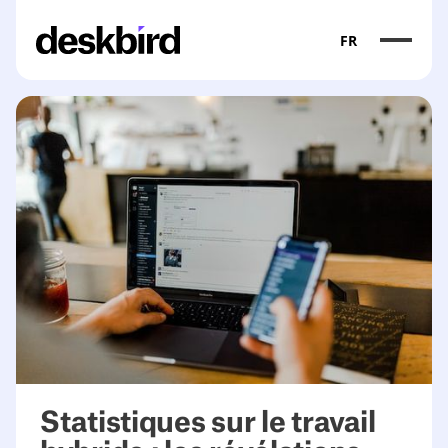
FR
<table><thead><tr><th>Industry</th><th>Hybrid/Remote 
Statistiques sur le travail