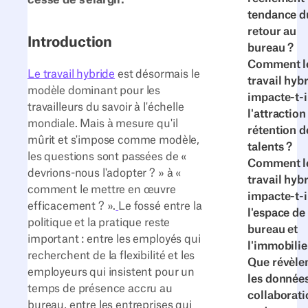
tendance d
retour au
Introduction
bureau ?
Comment l
Le travail hybride
est désormais le
travail hyb
modèle dominant pour les
impacte-t-i
travailleurs du savoir à l'échelle
l'attraction 
mondiale. Mais à mesure qu'il
rétention d
mûrit et s'impose comme modèle,
talents ?
les questions sont passées de «
Comment l
devrions-nous l'adopter ? » à «
travail hyb
comment le mettre en œuvre
impacte-t-i
efficacement ? ».
Le fossé entre la
l'espace de
politique et la pratique reste
bureau et
important : entre les employés qui
l'immobilie
recherchent de la flexibilité et les
Que révèle
employeurs qui insistent pour un
les donnée
temps de présence accru au
collaborati
bureau, entre les entreprises qui