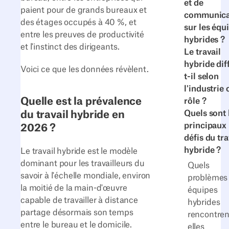
et de
paient pour de grands bureaux et
communica
des étages occupés à 40 %, et
sur les équ
entre les preuves de productivité
hybrides ?
et l'instinct des dirigeants.
Le travail
hybride dif
Voici ce que les données révèlent.
t-il selon
l'industrie 
Quelle est la prévalence
rôle ?
du travail hybride en
Quels sont 
principaux
2026 ?
défis du tra
hybride ?
Le travail hybride est le modèle
dominant pour les travailleurs du
Quels
savoir à l'échelle mondiale, environ
problèmes 
la moitié de la main-d'œuvre
équipes
capable de travailler à distance
hybrides
partage désormais son temps
rencontren
entre le bureau et le domicile.
elles