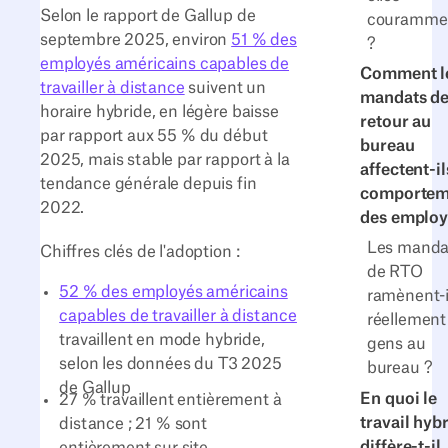
Selon le rapport de Gallup de
couramme
septembre 2025, environ
51 % des
?
employés américains capables de
Comment l
travailler à distance
suivent un
mandats d
horaire hybride, en légère baisse
retour au
par rapport aux 55 % du début
bureau
2025, mais stable par rapport à la
affectent-il
tendance générale depuis fin
comportem
2022.
des employ
Les manda
Chiffres clés de l'adoption :
de RTO
52 % des employés américains
ramènent-i
capables de travailler à distance
réellement
travaillent en mode hybride,
gens au
selon les données du T3 2025
bureau ?
de Gallup
En quoi le
27 % travaillent entièrement à
travail hyb
distance ; 21 % sont
diffère-t-il
entièrement sur site