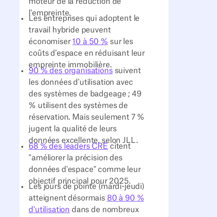
moteur de la réduction de
l'empreinte.
Les entreprises qui adoptent le
travail hybride peuvent
économiser
10 à 50 %
sur les
coûts d'espace en réduisant leur
empreinte immobilière.
90 % des organisations
suivent
les données d'utilisation avec
des systèmes de badgeage ; 49
% utilisent des systèmes de
réservation. Mais seulement 7 %
jugent la qualité de leurs
données excellente, selon JLL.
68 % des leaders CRE
citent
"améliorer la précision des
données d'espace" comme leur
objectif principal pour 2025.
Les jours de pointe (mardi-jeudi)
atteignent désormais
80 à 90 %
d'utilisation
dans de nombreux