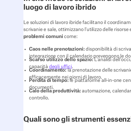
luogo di lavoro ibrido
Le soluzioni di lavoro ibride facilitano il coordina
scrivanie e sale, ottimizzano l'utilizzo delle risor
problemi comuni
come:
Caos nelle prenotazioni:
disponibilità di scri
integrazione con il calendario prevengono le do
Scarso utilizzo dello spazio:
L'analisi dell'occ
capacità
degli uffici
.
Coordinamento:
la prenotazione delle scrivani
efficacemente nei giorni di lavoro.
Perdita di tempo:
le piattaforme all-in-one cen
documenti.
Calo della produttività:
automazione, calendari
controllo.
Quali sono gli strumenti essenzia