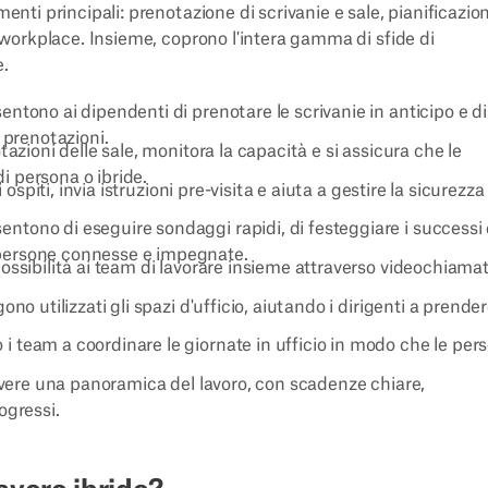
menti principali: prenotazione di scrivanie e sale, pianificazio
el workplace. Insieme, coprono l'intera gamma di sfide di
e.
ntono ai dipendenti di prenotare le scrivanie in anticipo e di
 prenotazioni.
azioni delle sale, monitora la capacità e si assicura che le
di persona o ibride.
 ospiti, invia istruzioni pre-visita e aiuta a gestire la sicurezza
ntono di eseguire sondaggi rapidi, di festeggiare i successi 
persone connesse e impegnate.
ossibilità ai team di lavorare insieme attraverso videochiamat
no utilizzati gli spazi d'ufficio, aiutando i dirigenti a prende
 i team a coordinare le giornate in ufficio in modo che le per
vere una panoramica del lavoro, con scadenze chiare,
ogressi.