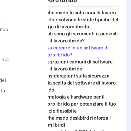
lavoro ibrido
In che modo le soluzioni di lavoro
ibrido risolvono le sfide tipiche del
i
luogo di lavoro ibrido
ando
Quali sono gli strumenti essenziali
per il lavoro ibrido?
Cosa cercare in un software di
lavoro ibrido?
e
e la
Integrazioni comuni di software
per il lavoro ibrido
Considerazioni sulla sicurezza
dei
nella scelta del software di lavoro
ibrido
tto
Tecnologia e hardware per il
lavoro ibrido per potenziare il tuo
ufficio flessibile
In che modo deskbird rinforza i
team ibridi