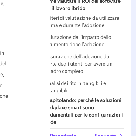
Come valutare il ROI del software
ne,
per il lavoro ibrido
Criteri di valutazione da utilizzare
prima e durante l'adozione
Valutazione dell'impatto dello
strumento dopo l'adozione
 in
Misurazione dell'adozione da
del
parte degli utenti per avere un
quadro completo
e,
Analisi dei ritorni tangibili e
re
intangibili
sone
Ricapitolando: perché le soluzioni
workplace smart sono
fondamentali per le configurazioni
ibride