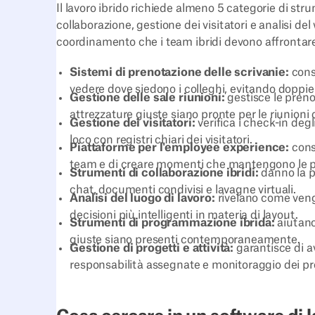
Il lavoro ibrido richiede almeno 5 categorie di stru
collaborazione, gestione dei visitatori e analisi d
coordinamento che i team ibridi devono affrontar
Sistemi di prenotazione delle scrivanie:
conse
vedere dove siedono i colleghi, evitando doppie
Gestione delle sale riunioni:
gestisce le prenot
attrezzature giuste siano pronte per le riunioni 
Gestione dei visitatori:
verifica i check-in degli
loco con registri chiari dei visitatori.
Piattaforme per l'employee experience:
conse
team e di creare momenti che mantengono le 
Strumenti di collaborazione ibridi:
danno la p
chat, documenti condivisi e lavagne virtuali.
Analisi del luogo di lavoro:
rivelano come vengo
decisioni più intelligenti in materia di layout.
Strumenti di programmazione ibrida:
aiutano
giuste siano presenti contemporaneamente.
Gestione di progetti e attività:
garantisce di a
responsabilità assegnate e monitoraggio dei pr