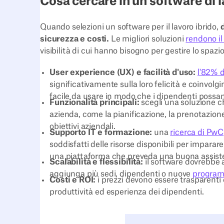
Cosa cercare in un software di 
Quando selezioni un software per il lavoro ibrido,
d
sicurezza e costi.
Le migliori soluzioni
rendono il 
visibilità di cui hanno bisogno per gestire lo spazi
User experience (UX) e facilità d'uso:
l'82% 
significativamente sulla loro felicità e coinvolg
facile da usare in modo che i dipendenti possa
Funzionalità principali:
scegli una soluzione ch
azienda, come la pianificazione, la prenotazione d
obiettivi aziendali.
Supporto IT e formazione:
una
ricerca di PwC
soddisfatti delle risorse disponibili per imparare
una piattaforma che preveda una buona assisten
Scalabilità e flessibilità:
il software dovrebbe ad
aggiunga più sedi, dipendenti o nuove
programm
Costi e ROI:
i prezzi devono essere trasparenti e
produttività ed esperienza dei dipendenti.