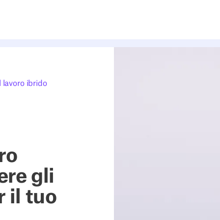
 lavoro ibrido
ro
ere gli
 il tuo