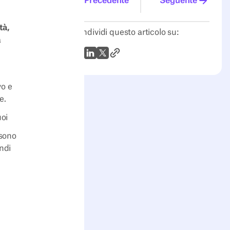
Precedente
Seguente
tà,
Condividi questo articolo su:
a
Link all'articolo
WhatsApp
LinkedIn
X (Twitter)
vo e
e.
uoi
 sono
indi