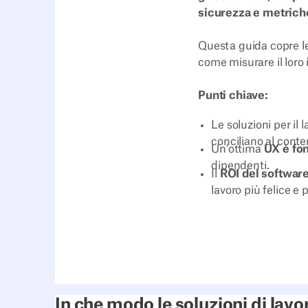
sicurezza e metrich
Questa guida copre le
come misurare il loro
Punti chiave:
Le soluzioni per il 
conciliano al conte
Un'ottima
UX è fo
dipendenti.
Il
ROI del softwar
lavoro più felice e 
In che modo le soluzioni di lavor