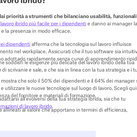
lavoro ibrido?
ai priorità a strumenti che bilanciano usabilità, funzionali
lavoro ibrido più facile per i dipendenti
e danno ai manager l
o e la presenza in modo efficace.
dei dipendenti
afferma che la tecnologia sul lavoro influisce
imento nel workplace. Assicurati che il tuo software sia intuiti
no adottarlo rapidamente senza curve di apprendimento ripid
e soddisfi le esigenze più delicate del lavoro ibrido della tua
i scrivanie e sale, e che sia in linea con la tua strategia e i t
mostra che solo il 50% dei dipendenti e il 64% dei manager
 e utilizzare le nuove tecnologie sul luogo di lavoro. Scegli qu
za del fornitore e materiali di formazione.
attarsi all'evolversi della tua strategia ibrida, sia che tu
azioni di lavoro ibrido
.
 allineati al valore che apportano in termini di efficienza,