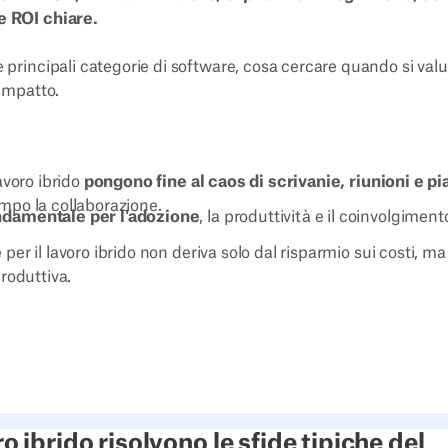
e ROI chiare.
 principali categorie di software, cosa cercare quando si valu
 impatto.
lavoro ibrido
pongono fine al caos di scrivanie, riunioni e pi
mpo la collaborazione.
ndamentale per l'adozione
, la produttività e il coinvolgimen
e
per il lavoro ibrido non deriva solo dal risparmio sui costi, 
produttiva.
o ibrido risolvono le sfide tipiche del