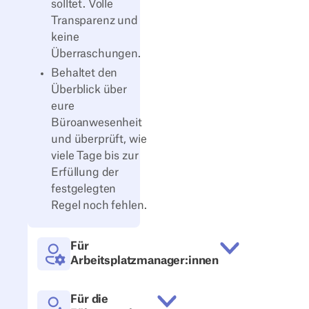
solltet. Volle
Transparenz und
keine
Überraschungen.
Behaltet den
Überblick über
eure
Büroanwesenheit
und überprüft, wie
viele Tage bis zur
Erfüllung der
festgelegten
Regel noch fehlen.
Für
Arbeitsplatzmanager:innen
Passt die Hybrid-Work-Regeln
auf individuelle Mitarbeitende,
Für die