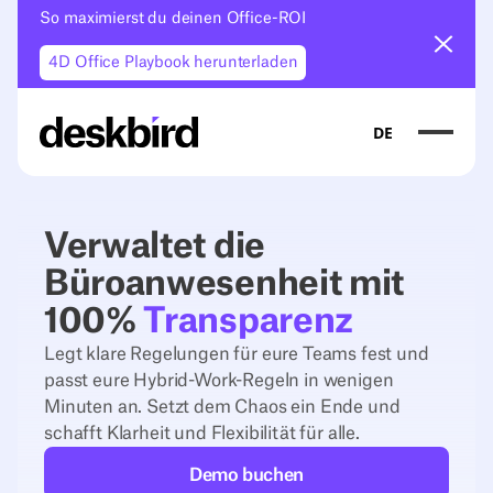
So maximierst du deinen Office-ROI
Ankün
4D Office Playbook herunterladen
DE
Verwaltet die
Büroanwesenheit mit
100%
Transparenz
Legt klare Regelungen für eure Teams fest und
passt eure Hybrid-Work-Regeln in wenigen
Minuten an. Setzt dem Chaos ein Ende und
schafft Klarheit und Flexibilität für alle.
Demo buchen