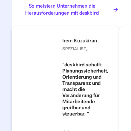
So meistern Unternehmen die
So meistern Unternehmen die
Herausforderungen mit deskbird
4flow
ILF Ö
Vorherige
Nächste
Irem Kuzukiran
1500
SPEZIALIST,
CORPORATE
Vom festen
DEVELOPMENT
Schreibtisch zur
deskbird schafft
TEAM, 4FLOW
Planungssicherheit,
flexiblen
Orientierung und
Zusammenarbeit:
Transparenz und
Wie 4flow Hybrid
macht die
Work mit
Veränderung für
Mitarbeitende
deskbird
greifbar und
erfolgreich
steuerbar.
gestaltet