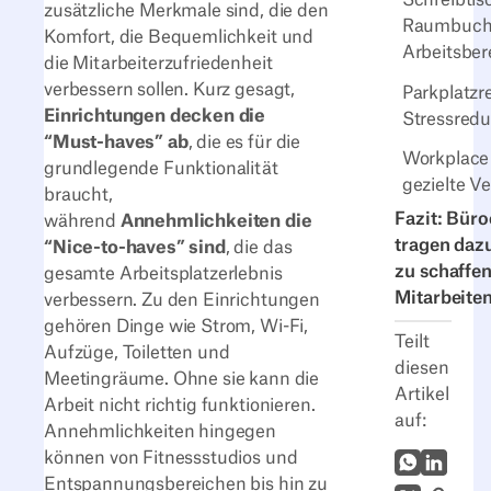
Schreibtis
zusätzliche Merkmale sind, die den
Raumbuchu
Komfort, die Bequemlichkeit und
Arbeitsber
die Mitarbeiterzufriedenheit
verbessern sollen. Kurz gesagt,
Parkplatzr
Einrichtungen decken die
Stressredu
“Must-haves” ab
, die es für die
Workplace 
grundlegende Funktionalität
gezielte V
braucht,
Fazit: Bür
während
Annehmlichkeiten die
tragen dazu
“Nice-to-haves” sind
, die das
zu schaffen
gesamte Arbeitsplatzerlebnis
Mitarbeiten
verbessern. Zu den Einrichtungen
gehören Dinge wie Strom, Wi-Fi,
Teilt
Aufzüge, Toiletten und
diesen
Meetingräume. Ohne sie kann die
Artikel
Arbeit nicht richtig funktionieren.
auf:
Annehmlichkeiten hingegen
können von Fitnessstudios und
WhatsApp
LinkedI
Entspannungsbereichen bis hin zu