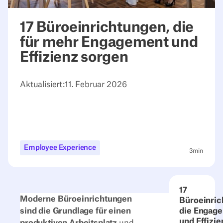
17 Büroeinrichtungen, die
für mehr Engagement und
Effizienz sorgen
Aktualisiert:
11. Februar 2026
Employee Experience
3
min
17
Moderne Büroeinrichtungen
Büroeinric
sind die Grundlage für einen
die Engag
und Effizie
produktiven Arbeitsplatz
und