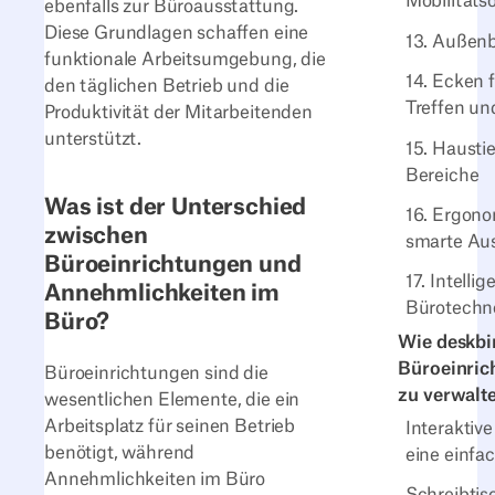
Mobilitäts
ebenfalls zur Büroausstattung.
Diese Grundlagen schaffen eine
13. Außen
funktionale Arbeitsumgebung, die
14. Ecken f
den täglichen Betrieb und die
Treffen u
Produktivität der Mitarbeitenden
unterstützt.
15. Hausti
Bereiche
Was ist der Unterschied
16. Ergon
zwischen
smarte Au
Büroeinrichtungen und
17. Intellig
Annehmlichkeiten im
Bürotechn
Büro?
Wie deskbir
Büroeinrich
Büroeinrichtungen sind die
zu verwalt
wesentlichen Elemente, die ein
Arbeitsplatz für seinen Betrieb
Interaktiv
benötigt, während
eine einfa
Annehmlichkeiten im Büro