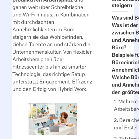
steigern
gehen weit über Schreibtische
und Wi-Fi hinaus. In Kombination
Was sind B
mit durchdachten
Was ist der
Annehmlichkeiten im Büro
zwischen B
steigern sie das Wohlbefinden,
und Annehm
ziehen Talente an und stärken die
Büro?
Unternehmenskultur. Von flexiblen
Beispiele f
Arbeitsbereichen über
Büroeinric
Fitnesscenter bis hin zu smarter
Annehmlic
Technologie, das richtige Setup
Welche Bür
unterstützt Engagement, Effizienz
und Anneh
und den Erfolg von Hybrid Work.
den größte
1. Mehrere
Arbeitsber
2. Bereich
und Erstel