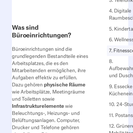
3. Telefon
4. Digitale
Raumbesch
Was sind
5. Kindert
Büroeinrichtungen?
6. Wellne
Büroeinrichtungen sind die
7. Fitnessc
grundlegenden Bestandteile eines
8.
Arbeitsplatzes, die es den
Aufbewahr
Mitarbeitenden ermöglichen, ihre
und Dusc
Aufgaben effektiv zu erfüllen.
Dazu gehören
physische Räume
9. Essecke
wie Arbeitsplätze, Meetingräume
Küchenein
und Toiletten sowie
10. 24-St
Infrastrukturelemente
wie
Beleuchtungs-, Heizungs- und
11. Postans
Belüftungsanlagen. Computer,
12. Grüner
Drucker und Telefone gehören