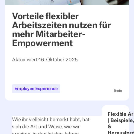
Vorteile flexibler
Arbeitszeiten nutzen für
mehr Mitarbeiter-
Empowerment
Aktualisiert:
16. Oktober 2025
Employee Experience
5
min
Flexible Ar
Wie ihr vielleicht bemerkt habt, hat
| Beispiele
sich die Art und Weise, wie wir
&
Herausfor
arbeiten, in den letzten Jahren