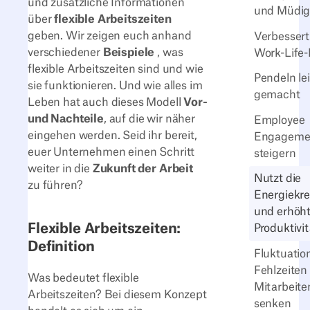
und zusätzliche Informationen
und Müdig
über
flexible Arbeitszeiten
geben. Wir zeigen euch anhand
Verbessert
verschiedener
Beispiele
, was
Work-Life
flexible Arbeitszeiten sind und wie
Pendeln le
sie funktionieren. Und wie alles im
gemacht
Leben hat auch dieses Modell
Vor-
und Nachteile
, auf die wir näher
Employee
eingehen werden. Seid ihr bereit,
Engageme
euer Unternehmen einen Schritt
steigern
weiter in die
Zukunft der Arbeit
Nutzt die
zu führen?
Energiekre
und erhöht
Flexible Arbeitszeiten:
Produktivit
Definition
Fluktuatio
Fehlzeiten
Was bedeutet flexible
Mitarbeit
Arbeitszeiten? Bei diesem Konzept
senken