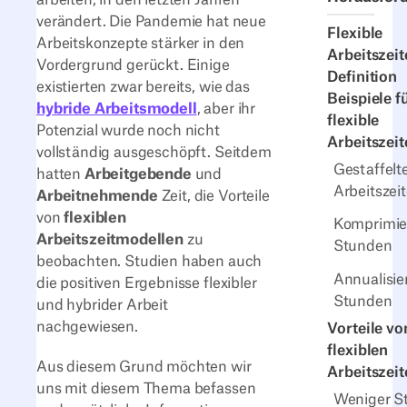
verändert. Die Pandemie hat neue
Flexible
Arbeitskonzepte stärker in den
Arbeitszeit
Vordergrund gerückt. Einige
Definition
existierten zwar bereits, wie das
Beispiele f
hybride Arbeitsmodell
, aber ihr
flexible
Potenzial wurde noch nicht
Arbeitszeit
vollständig ausgeschöpft. Seitdem
Gestaffelt
hatten
Arbeitgebende
und
Arbeitszei
Arbeitnehmende
Zeit, die Vorteile
von
flexiblen
Komprimie
Arbeitszeitmodellen
zu
Stunden
beobachten. Studien haben auch
Annualisie
die positiven Ergebnisse flexibler
Stunden
und hybrider Arbeit
nachgewiesen.
Vorteile vo
flexiblen
Aus diesem Grund möchten wir
Arbeitszeit
uns mit diesem Thema befassen
Weniger St