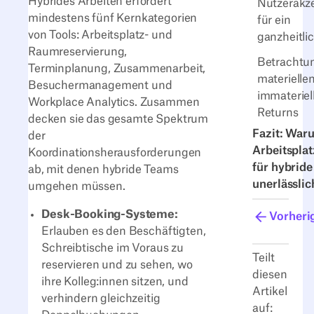
Hybrides Arbeiten erfordert
Nutzerakz
mindestens fünf Kernkategorien
für ein
von Tools: Arbeitsplatz- und
ganzheitli
Raumreservierung,
Betrachtu
Terminplanung, Zusammenarbeit,
materielle
Besuchermanagement und
immateriel
Workplace Analytics. Zusammen
Returns
decken sie das gesamte Spektrum
Fazit: War
der
Arbeitspla
Koordinationsherausforderungen
für hybrid
ab, mit denen hybride Teams
unerlässlic
umgehen müssen.
Desk-Booking-Systeme:
Vorheri
Erlauben es den Beschäftigten,
Schreibtische im Voraus zu
Teilt
reservieren und zu sehen, wo
diesen
ihre Kolleg:innen sitzen, und
Artikel
verhindern gleichzeitig
auf: