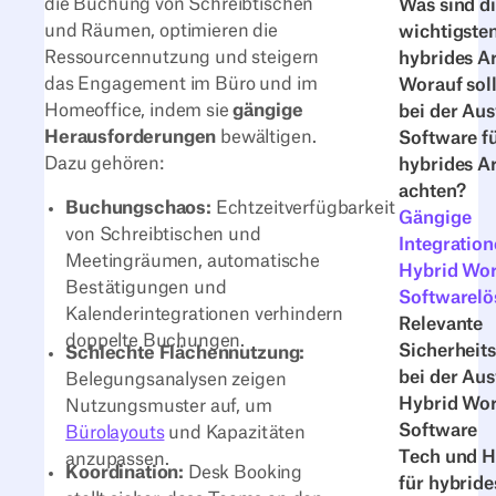
die Buchung von Schreibtischen
Was sind d
und Räumen, optimieren die
wichtigsten
Ressourcennutzung und steigern
hybrides A
das Engagement im Büro und im
Worauf sol
Homeoffice, indem sie
gängige
bei der Au
Herausforderungen
bewältigen.
Software f
Dazu gehören:
hybrides A
achten?
Buchungschaos:
Echtzeitverfügbarkeit
Gängige
von Schreibtischen und
Integration
Meetingräumen, automatische
Hybrid Wo
Bestätigungen und
Softwarel
Kalenderintegrationen verhindern
Relevante
doppelte Buchungen.
Sicherheit
Schlechte Flächennutzung:
bei der Au
Belegungsanalysen zeigen
Hybrid Wo
Nutzungsmuster auf, um
Software
Bürolayouts
und Kapazitäten
Tech und 
anzupassen.
Koordination:
Desk Booking
für hybride