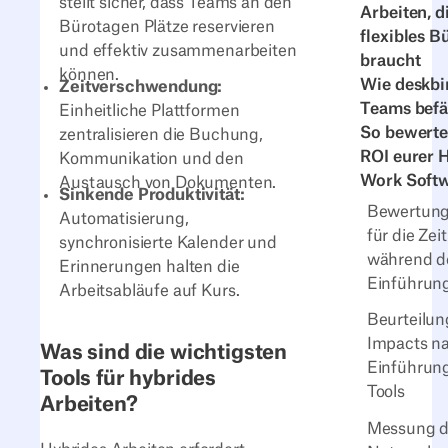
stellt sicher, dass Teams an den
Arbeiten, d
Bürotagen Plätze reservieren
flexibles B
und effektiv zusammenarbeiten
braucht
können.
Wie deskbi
Zeitverschwendung:
Teams befä
Einheitliche Plattformen
So bewertet
zentralisieren die Buchung,
ROI eurer 
Kommunikation und den
Work Soft
Austausch von Dokumenten.
Sinkende Produktivität:
Bewertungs
Automatisierung,
für die Zei
synchronisierte Kalender und
während d
Erinnerungen halten die
Einführun
Arbeitsabläufe auf Kurs.
Beurteilun
Impacts n
Was sind die wichtigsten
Einführun
Tools für hybrides
Tools
Arbeiten?
Messung d