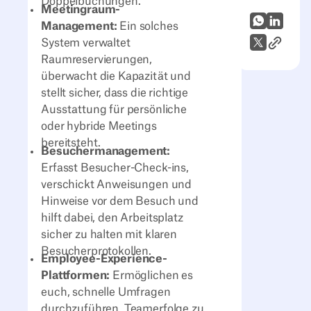
Doppelbuchungen.
Meetingraum-
WhatsApp
LinkedI
Management:
Ein solches
Link zum
X (Twitter)
System verwaltet
Raumreservierungen,
überwacht die Kapazität und
stellt sicher, dass die richtige
Ausstattung für persönliche
oder hybride Meetings
bereitsteht.
Besuchermanagement:
Erfasst Besucher-Check-ins,
verschickt Anweisungen und
Hinweise vor dem Besuch und
hilft dabei, den Arbeitsplatz
sicher zu halten mit klaren
Besucherprotokollen.
Employee-Experience-
Plattformen:
Ermöglichen es
euch, schnelle Umfragen
durchzuführen, Teamerfolge zu