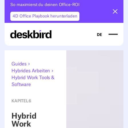
So maximierst du deinen Office-ROI
Ankün
4D Office Playbook herunterladen
DE
Guides
Hybrides Arbeiten
Hybrid Work Tools &
Software
KAPITEL
6
Hybrid
Work