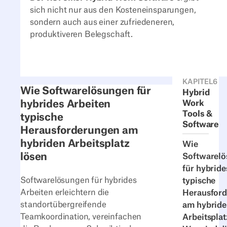
sich nicht nur aus den Kosteneinsparungen,
sondern auch aus einer zufriedeneren,
produktiveren Belegschaft.
KAPITEL
6
Wie Softwarelösungen für
Hybrid
hybrides Arbeiten
Work
Tools &
typische
Software
Herausforderungen am
hybriden Arbeitsplatz
Wie
lösen
Softwarel
für hybride
Softwarelösungen für hybrides
typische
Arbeiten erleichtern die
Herausfor
standortübergreifende
am hybride
Teamkoordination, vereinfachen
Arbeitsplat