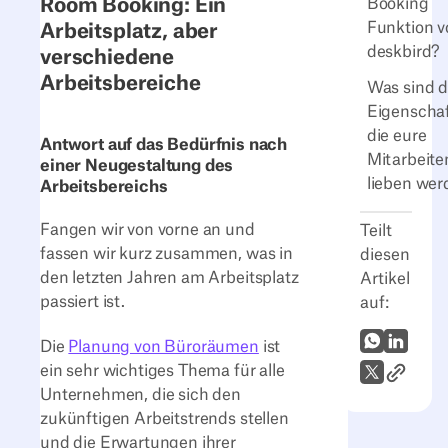
Room Booking: Ein
Booking
Funktion v
Arbeitsplatz, aber
deskbird?
verschiedene
Arbeitsbereiche
Was sind d
Eigenschaf
die eure
Antwort auf das Bedürfnis nach
Mitarbeit
einer Neugestaltung des
lieben wer
Arbeitsbereichs
Fangen wir von vorne an und
Teilt
fassen wir kurz zusammen, was in
diesen
den letzten Jahren am Arbeitsplatz
Artikel
passiert ist.
auf:
WhatsApp
LinkedI
Die
Planung von Büroräumen
ist
ein sehr wichtiges Thema für alle
Link zum
X (Twitter)
Unternehmen, die sich den
zukünftigen Arbeitstrends stellen
und die Erwartungen ihrer