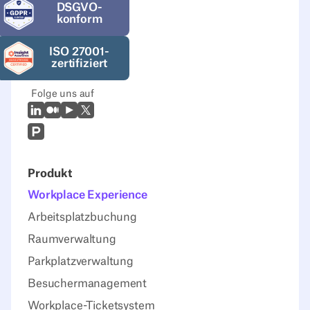
DSGVO-
konform
ISO 27001-
zertifiziert
Folge uns auf
LinkedIn
Mittel
Youtube
X (Twitter)
Prodcut Hunt
Produkt
Workplace Experience
Arbeitsplatzbuchung
Raumverwaltung
Parkplatzverwaltung
Besuchermanagement
Workplace-Ticketsystem