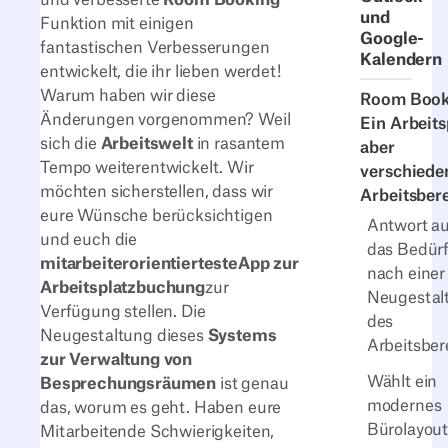
und
Funktion mit einigen
Google-
fantastischen Verbesserungen
Kalendern
entwickelt, die ihr lieben werdet!
Warum haben wir diese
Room Book
Änderungen vorgenommen? Weil
Ein Arbeits
sich die
Arbeitswelt
in rasantem
aber
Tempo weiterentwickelt. Wir
verschiede
möchten sicherstellen, dass wir
Arbeitsber
eure Wünsche berücksichtigen
Antwort au
und euch die
das Bedürf
mitarbeiterorientierteste
App zur
nach einer
Arbeitsplatzbuchung
zur
Neugestal
Verfügung stellen. Die
des
Neugestaltung dieses
Systems
Arbeitsber
zur Verwaltung von
Wählt ein
Besprechungsräumen
ist genau
modernes
das, worum es geht. Haben eure
Bürolayou
Mitarbeitende Schwierigkeiten,