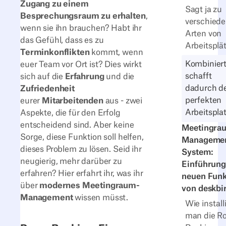
Zugang zu einem
Sagt ja zu
Besprechungsraum zu erhalten
,
verschied
wenn sie ihn brauchen? Habt ihr
Arten von
das Gefühl, dass es zu
Arbeitsplä
Terminkonflikten
kommt, wenn
Kombinier
euer Team vor Ort ist? Dies wirkt
schafft
sich auf die
Erfahrung
und die
dadurch d
Zufriedenheit
perfekten
eurer
Mitarbeitenden
aus - zwei
Arbeitspla
Aspekte, die für den Erfolg
entscheidend sind. Aber keine
Meetingra
Sorge, diese Funktion soll helfen,
Manageme
dieses Problem zu lösen. Seid ihr
System:
neugierig, mehr darüber zu
Einführung
erfahren? Hier erfahrt ihr, was ihr
neuen Funk
über
modernes Meetingraum-
von deskbi
Management
wissen müsst.
Wie install
man die R