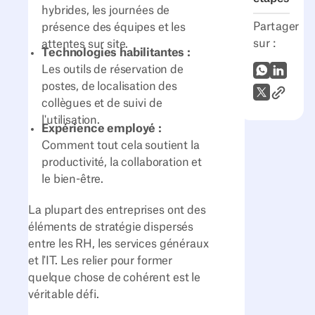
hybrides, les journées de
Partager
présence des équipes et les
sur :
attentes sur site.
Technologies habilitantes :
Les outils de réservation de
WhatsApp
LinkedI
postes, de localisation des
Lien vers
X (Twitter)
collègues et de suivi de
l'utilisation.
Expérience employé :
Comment tout cela soutient la
productivité, la collaboration et
le bien-être.
La plupart des entreprises ont des
éléments de stratégie dispersés
entre les RH, les services généraux
et l'IT. Les relier pour former
quelque chose de cohérent est le
véritable défi.