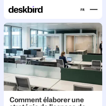
FR
<table><thead><tr><th>Challenge</th><th>What a strategy 
Comment élaborer une