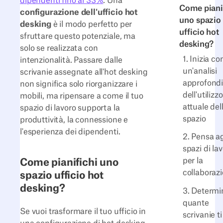
dipendenti fino al 33%
. Una
Come piani
configurazione dell'ufficio hot
uno spazio
desking
è il modo perfetto per
ufficio hot
sfruttare questo potenziale, ma
desking?
solo se realizzata con
1. Inizia co
intenzionalità. Passare dalle
un'analisi
scrivanie assegnate all'hot desking
approfondi
non significa solo riorganizzare i
dell'utilizzo
mobili, ma ripensare a come il tuo
attuale del
spazio di lavoro supporta la
spazio
produttività, la connessione e
l'esperienza dei dipendenti.
2. Pensa ag
spazi di la
per la
Come pianifichi uno
collaboraz
spazio ufficio hot
desking?
3. Determi
quante
Se vuoi trasformare il tuo ufficio in
scrivanie ti