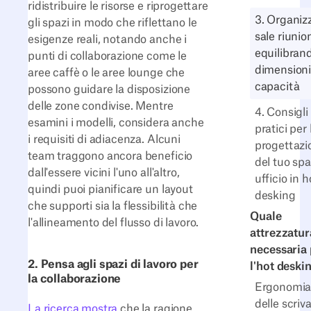
ridistribuire le risorse e riprogettare
3. Organizz
gli spazi in modo che riflettano le
sale riunio
esigenze reali, notando anche i
equilibran
punti di collaborazione come le
dimensioni
aree caffè o le aree lounge che
capacità
possono guidare la disposizione
delle zone condivise. Mentre
4. Consigli
esamini i modelli, considera anche
pratici per 
i requisiti di adiacenza. Alcuni
progettazi
team traggono ancora beneficio
del tuo spa
dall'essere vicini l'uno all'altro,
ufficio in h
quindi puoi pianificare un layout
desking
che supporti sia la flessibilità che
Quale
l'allineamento del flusso di lavoro.
attrezzatur
necessaria 
2. Pensa agli spazi di lavoro per
l'hot deski
la collaborazione
Ergonomi
delle scriv
La ricerca mostra
che la ragione