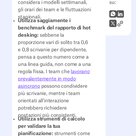
su:
considera i modelli settimanali,
gli orari dei team e le fluttuazioni
WhatsApp
LinkedI
stagionali.
Utilizza saggiamente i
Link all'
X (Twitter)
benchmark del rapporto di hot
desking:
sebbene la
proporzione vari di solito tra 0,6
e 0,8 scrivanie per dipendente,
pensa a questo numero come a
una linea guida, non come a una
regola fissa. I team che
lavorano
prevalentemente in modo
asincrono
possono condividere
più scrivanie, mentre i team
orientati all'interazione
potrebbero richiedere
postazioni più consistenti.
Utilizza strumenti di calcolo
per validare la tua
pianificazione:
strumenti come