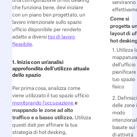
una configurazione di hot desking
serviranno
che funziona bene, devi iniziare
effettivam
con un piano ben progettato, un
Come si
lavoro intenzionale sullo spazio
progetta u
ufficio disponibile per renderlo
layout di uf
adatto a diversi
tipi di lavoro
hot deskin
flessibile
.
1. Utilizza l
mappatur
1. Inizia con un'analisi
dell'ufficio
approfondita dell'utilizzo attuale
pianificare 
dello spazio
tuo spazio
fisico
Per prima cosa, analizza come
viene utilizzato il tuo spazio ufficio
2. Definisc
monitorando l'occupazione
e
delle zone 
mappando le zone ad alto
modo
traffico e a basso utilizzo.
Utilizza
intenzional
questi dati per affinare la tua
basate sui 
strategia di hot desking,
di attività