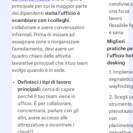
condivise 
principale per cui la maggior parte
una forza
dei dipendenti
visita l'ufficio è
lavoro
scambiare con i colleghi
,
flessibile f
collaborare e avere conversazioni
e sana
informali. Prima di iniziare ad
Migliori
assegnare zone o riorganizzare
pratiche pe
l'arredamento, devi avere un
l'ufficio ho
quadro chiaro delle attività
desking
lavorative principali che il tuo team
svolge quando è in sede.
1. Implem
segnaletic
Definisci i tipi di lavoro
wayfindin
principali:
cerca di capire
perché il tuo team viene in
2. Scegli u
ufficio. È per collaborare,
strumento 
concentrarsi, parlare con gli
prenotazi
altri, avere accesso alle
con
attrezzature o incontrare i
planimetri
clienti?
interattive