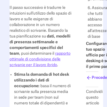
Il passo successivo è tradurre le
6. Assicura
intuizioni sull'utilizzo dello spazio di
che tutti
lavoro e sulle esigenze di
abbiano
collaborazione in un numero
accesso
realistico di scrivanie. Basando la
all'attrezz
tua pianificazione su
dati, modelli
di base
di presenza settimanale e
Configurare
comportamenti specifici del
tuo spazio
team
, puoi determinare il
rapporto
ufficio per 
ottimale di condivisione delle
desking è s
scrivanie per il lavoro ibrido
.
il primo pa
Stima la domanda di hot desk
Precede
utilizzando i dati di
occupazione:
basa il numero di
Condividi
scrivanie sulla presenza media
questo
in sede per team (non sul
articolo
numero totale di dipendenti) e