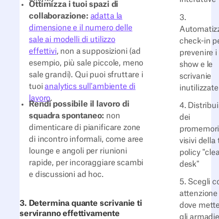
Ottimizza i tuoi spazi di
collaborazione:
adatta la
3.
dimensione e il numero delle
Automatizz
sale ai modelli di utilizzo
check-in p
effettivi
, non a supposizioni (ad
prevenire i
esempio, più sale piccole, meno
show e le
sale grandi). Qui puoi sfruttare i
scrivanie
tuoi
analytics sull'ambiente di
inutilizzate
lavoro
.
Rendi possibile il lavoro di
4. Distribui
squadra spontaneo:
non
dei
dimenticare di pianificare zone
promemor
di incontro informali, come aree
visivi della
lounge e angoli per riunioni
policy "cle
rapide, per incoraggiare scambi
desk"
e discussioni ad hoc.
5. Scegli c
attenzione
3. Determina quante scrivanie ti
dove mett
serviranno effettivamente
gli armadie