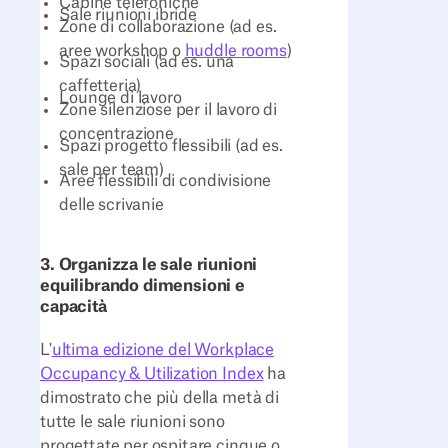
Cabine telefoniche
Sale riunioni ibride
Zone di collaborazione (ad es.
aree workshop o
huddle rooms
)
Spazi sociali (ad es. una
caffetteria)
Lounge di lavoro
Zone silenziose per il lavoro di
concentrazione
Spazi progetto flessibili (ad es.
sale per team)
Aree flessibili di condivisione
delle scrivanie
3. Organizza le sale riunioni
equilibrando dimensioni e
capacità
L'
ultima edizione del Workplace
Occupancy & Utilization Index
ha
dimostrato che più della metà di
tutte le sale riunioni sono
progettate per ospitare cinque o