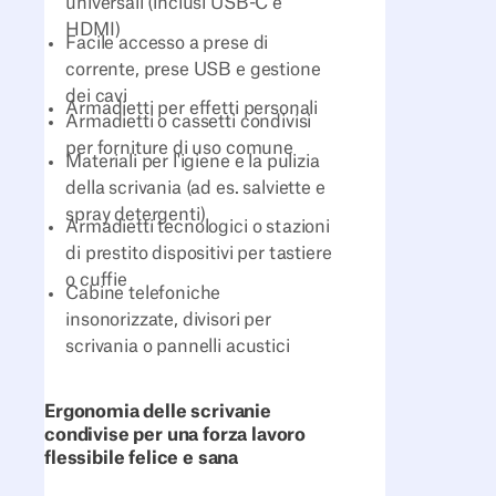
universali (inclusi USB-C e
HDMI)
Facile accesso a prese di
corrente, prese USB e gestione
dei cavi
Armadietti per effetti personali
Armadietti o cassetti condivisi
per forniture di uso comune
Materiali per l'igiene e la pulizia
della scrivania (ad es. salviette e
spray detergenti)
Armadietti tecnologici o stazioni
di prestito dispositivi per tastiere
o cuffie
Cabine telefoniche
insonorizzate, divisori per
scrivania o pannelli acustici
Ergonomia delle scrivanie
condivise per una forza lavoro
flessibile felice e sana