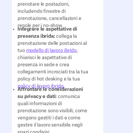
prenotare le postazioni,
includendo finestre di
prenotazione, cancellazioni e
regole per i no-show.
Integrare le aspettative di
presenza ibrida:
collega la
prenotazione delle postazioni al
tuo
modello di lavoro ibrido
,
chiarisci le aspettative di
presenza in sede e crea
collegamenti incrociati tra la tua
policy di hot desking e la tua
policy di lavoro ibrido
.
Affrontare le considerazioni
su privacy e dati:
comunica
quali informazioni di
prenotazione sono visibili, come
vengono gestiti i dati e come
gestire il lavoro sensibile negli
spazi condivisi.