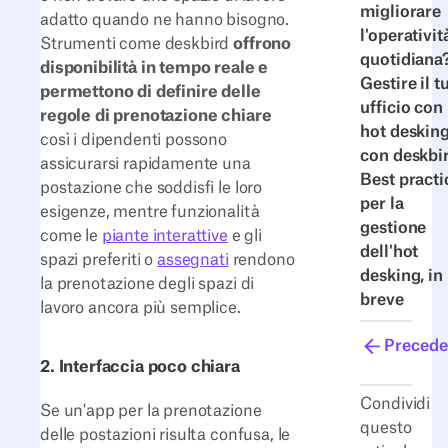
migliorare
adatto quando ne hanno bisogno.
l'operativit
Strumenti come deskbird
offrono
quotidiana
disponibilità in tempo reale e
Gestire il t
permettono di definire delle
ufficio con
regole di prenotazione chiare
hot deskin
così i dipendenti possono
con deskbi
assicurarsi rapidamente una
Best practi
postazione che soddisfi le loro
per la
esigenze, mentre funzionalità
gestione
come le
piante interattive
e gli
dell'hot
spazi preferiti o
assegnati
rendono
desking, in
la prenotazione degli spazi di
breve
lavoro ancora più semplice.
Precede
2. Interfaccia poco chiara
Condividi
Se un'app per la prenotazione
questo
delle postazioni risulta confusa, le