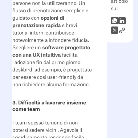
articolo
persone non la utilizzeranno. Un
su:
flusso di prenotazione semplice e
guidato con
opzioni di
WhatsApp
LinkedI
prenotazione rapida
e brevi
Link all'
X (Twitter)
tutorial interni contribuisce
notevolmente a infondere fiducia.
Scegliere un
software progettato
con una UX intuitiva
facilita
l'adozione fin dal primo giorno.
deskbird, ad esempio, è progettato
per essere così user-friendly da
non richiedere alcuna formazione.
3. Difficoltà a lavorare insieme
come team
I team spesso temono di non
potersi sedere vicini. Agevola il
coordinamento rendendo facile