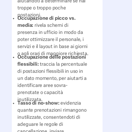
aiutandoti a determinare se hai
troppe o troppo poche
postazioni.
Occupazione di picco vs.
media:
rivela schemi di
presenza in ufficio in modo da
poter ottimizzare il personale, i
servizi e il layout in base ai giorni
o agli orari di maggiore richiesta.
Occupazione delle postazioni
flessibili:
traccia la percentuale
di postazioni flessibili in uso in
un dato momento, per aiutarti a
identificare aree sovra-
prenotate o capacità
inutilizzata.
Tasso di no-show:
evidenzia
quante prenotazioni rimangono
inutilizzate, consentendoti di
adeguare le regole di
cancellazione, inviare