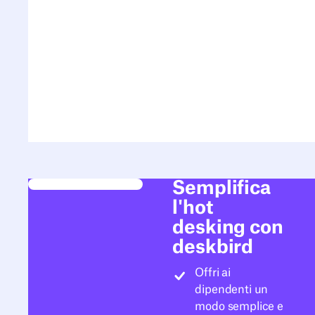
Semplifica
l'hot
desking con
deskbird
Offri ai
dipendenti un
modo semplice e