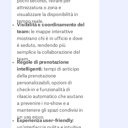
pochi secondi, filtrare per
attrezzatura o zona e
visualizzare la disponibilità in
tempo reale.
Visibilità e coordinamento del
team:
le mappe interattive
mostrano chi è in ufficio e dove
è seduto, rendendo più
semplice la collaborazione del
team.
Regole di prenotazione
intelligenti:
tempi di anticipo
della prenotazione
personalizzabili, opzioni di
check-in e funzionalità di
rilascio automatico che aiutano
a prevenire i no-show e a
mantenere gli spazi condivisi in
un uso equo.
Esperienza user-friendly:
un'interfaccia pulita e intuitiva