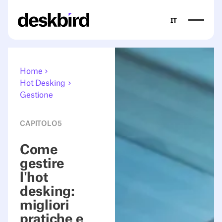
IT
Home
Hot Desking
Gestione
CAPITOLO
5
Come
gestire
l'hot
desking:
migliori
pratiche e