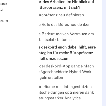
hybrides Arbeiten im Hinblick auf
ause
die Büropräsenz mit sich?
zu
Büropräsenz neu definieren
warum
Die Rolle des Büros neu denken
Die Bedeutung von Vertrauen am
Arbeitsplatz betonen
Wie deskbird euch dabei hilft, eure
Strategien für mehr Büropräsenz
gezielt umzusetzen
In der deskbird-App ganz einfach
maßgeschneiderte Hybrid-Work-
Regeln erstellen
Büroräume mit datengestützten
Entscheidungen optimieren dank
leistungsstarker Analytics