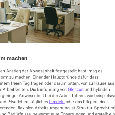
Norm machen
nen Anstieg der Abwesenheit festgestellt habt, mag es
 Norm zu machen. Einer der Hauptgründe dafür, dass
inem freien Tag fragen oder darum bitten, von zu Hause aus
er Arbeitszeiten. Die Einführung von
Gleitzeit
und hybriden
u geringer Anwesenheit bei der Arbeit führen, wie beispielsw
und Privatleben, tägliches
Pendeln
oder das Pflegen eines
ierenden, flexiblen Arbeitsumgebung ist Struktur. Sprecht mi
 und Bedürfnisse, bewertet eure Erwartungen und erstellt ei