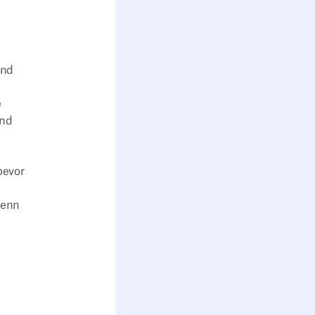
end
e
ind
bevor
wenn