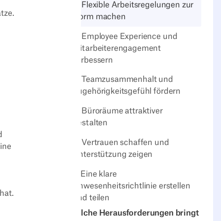
2. Flexible Arbeitsregelungen zur
tze.
Norm machen
3. Employee Experience und
Mitarbeiterengagement
verbessern
4. Teamzusammenhalt und
Zugehörigkeitsgefühl fördern
5. Büroräume attraktiver
gestalten
d
6. Vertrauen schaffen und
ine
Unterstützung zeigen
7. Eine klare
Anwesenheitsrichtlinie erstellen
hat.
und teilen
Welche Herausforderungen bringt