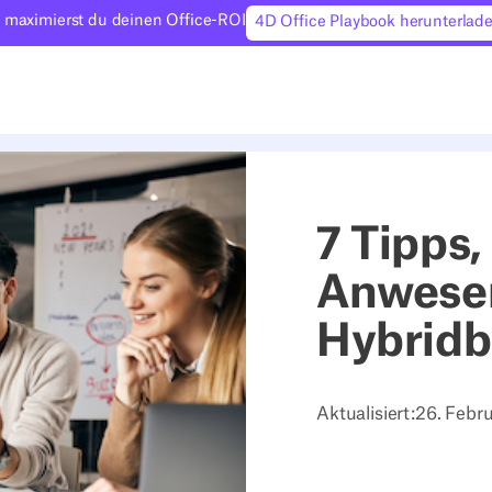
 maximierst du deinen Office-ROI
4D Office Playbook herunterlad
7 Tipps
Anwesen
Hybridb
Aktualisiert:
26. Febr