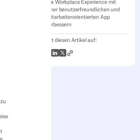
Die Workplace Experience mit
einer benutzerfreundlichen und
mitarbeiterorientierten App
verbessern
Teilt diesen Artikel auf:
Link zum Artikel
WhatsApp
LinkedIn
X (Twitter)
 zu
eise
t
ne