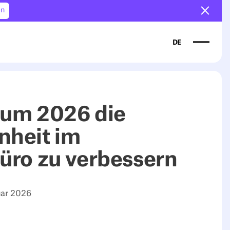
en
Ankün
DE
, um 2026 die
heit im
üro zu verbessern
uar 2026