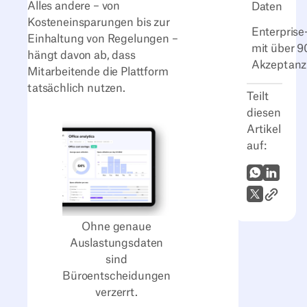
Alles andere – von
Daten
Kosteneinsparungen bis zur
Enterprise
Einhaltung von Regelungen –
mit über 
hängt davon ab, dass
Akzeptanz
Mitarbeitende die Plattform
tatsächlich nutzen.
Teilt
diesen
Artikel
auf:
WhatsApp
LinkedI
Link zum
X (Twitter)
Ohne genaue
Auslastungsdaten
sind
Büroentscheidungen
verzerrt.