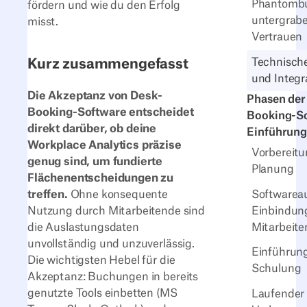
Phantomb
fördern und wie du den Erfolg
untergrab
misst.
Vertrauen
Technisch
Kurz zusammengefasst
und Integr
Die Akzeptanz von Desk-
Phasen der
Booking-Software entscheidet
Booking-S
direkt darüber, ob deine
Einführung
Workplace Analytics präzise
Vorbereit
genug sind, um fundierte
Planung
Flächenentscheidungen zu
treffen.
Ohne konsequente
Softwarea
Nutzung durch Mitarbeitende sind
Einbindun
die Auslastungsdaten
Mitarbeit
unvollständig und unzuverlässig.
Einführun
Die wichtigsten Hebel für die
Schulung
Akzeptanz: Buchungen in bereits
genutzte Tools einbetten (MS
Laufender 