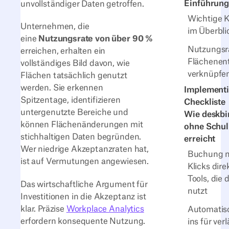
Einführung
unvollständiger Daten getroffen.
Wichtige 
Unternehmen, die
im Überbli
eine
Nutzungsrate von über 90 %
Nutzungsr
erreichen, erhalten ein
Flächenen
vollständiges Bild davon, wie
verknüpfe
Flächen tatsächlich genutzt
werden. Sie erkennen
Implementi
Spitzentage, identifizieren
Checkliste
untergenutzte Bereiche und
Wie deskbi
können Flächenänderungen mit
ohne Schu
stichhaltigen Daten begründen.
erreicht
Wer niedrige Akzeptanzraten hat,
Buchung m
ist auf Vermutungen angewiesen.
Klicks dire
Tools, die 
Das wirtschaftliche Argument für
nutzt
Investitionen in die Akzeptanz ist
klar. Präzise
Workplace Analytics
Automatis
erfordern konsequente Nutzung.
ins für ver