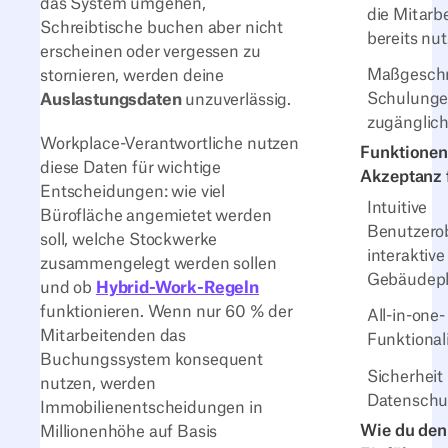
das System umgehen,
die Mitarb
Schreibtische buchen aber nicht
bereits nu
erscheinen oder vergessen zu
Maßgeschn
stornieren, werden deine
Schulungen
Auslastungsdaten
unzuverlässig.
zugänglich
Workplace-Verantwortliche nutzen
Funktionen,
diese Daten für wichtige
Akzeptanz 
Entscheidungen: wie viel
Intuitive
Bürofläche angemietet werden
Benutzero
soll, welche Stockwerke
interaktive
zusammengelegt werden sollen
Gebäudep
und ob
Hybrid-Work-Regeln
funktionieren. Wenn nur 60 % der
All-in-one-
Mitarbeitenden das
Funktional
Buchungssystem konsequent
Sicherheit
nutzen, werden
Datenschu
Immobilienentscheidungen in
Wie du den
Millionenhöhe auf Basis