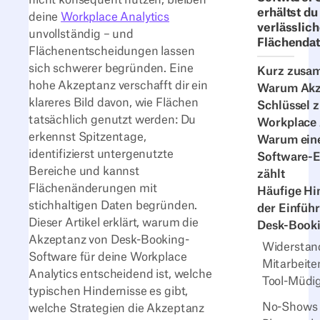
erhältst du
deine
Workplace Analytics
verlässlic
unvollständig – und
Flächenda
Flächenentscheidungen lassen
sich schwerer begründen. Eine
Kurz zusa
hohe Akzeptanz verschafft dir ein
Warum Akz
klareres Bild davon, wie Flächen
Schlüssel z
tatsächlich genutzt werden: Du
Workplace A
erkennst Spitzentage,
Warum eine
identifizierst untergenutzte
Software-E
Bereiche und kannst
zählt
Flächenänderungen mit
Häufige Hi
stichhaltigen Daten begründen.
der Einfüh
Dieser Artikel erklärt, warum die
Desk-Book
Akzeptanz von Desk-Booking-
Widerstan
Software für deine Workplace
Mitarbeit
Analytics entscheidend ist, welche
Tool-Müdig
typischen Hindernisse es gibt,
No-Shows
welche Strategien die Akzeptanz