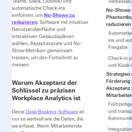
Teams, Slack, Outlook) und
Verbesser
automatische Check-ins
No-Shows 
einführen, um
No-Shows zu
Phantomb
reduzieren
. Software mit intuitiver
reduzieren
Benutzeroberfläche und
Automatis
interaktiven Gebäudeplänen
ins und au
wählen. Akzeptanzrate und No-
Freigabe
Show-Metriken gemeinsam
tracken, um den Fortschritt zu
Check-in 
messen.
und Kiosk
Strategien 
Förderung 
Warum Akzeptanz der
Akzeptanz 
Schlüssel zu präzisen
Mitarbeite
Workplace Analytics ist
Frühzeitig
und transp
Deine
Desk-Booking-Software
ist
Kommunik
nur so wertvoll wie die Daten, die
sie erfasst. Wenn Mitarbeitende
Integration